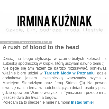
wtorek, 2 września 2014
A rush of blood to the head
Dzisiaj na blogu stylizacja w czarno-białych kolorach, z
autorską spódniczką w kropki, którą uszyłam dawno temu :)
Nie będę się tym razem za bardzo rozpisywać, ponieważ
właśnie biorę udział w
Targach Mody w Poznaniu
, gdzie
dodatkowo jestem uczestniczką warsztatów szycia z
Maciejem Sieradzkym oraz firmą Strima :)))) Na pewno
stworzę na ten temat w nadchodzących dniach osobny post,
gdzie opowiem Wam o wszystkim! Tymczasem przede mną
jeszcze dwa dni trwania targów.
Polecam za to śledzenie mnie na moim
Instagramie
!