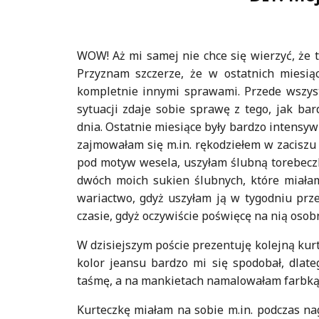
WOW! Aż mi samej nie chce się wierzyć, że t
Przyznam szczerze, że w ostatnich miesią
kompletnie innymi sprawami. Przede wszyst
sytuacji zdaje sobie sprawę z tego, jak ba
dnia. Ostatnie miesiące były bardzo intensyw
zajmowałam się m.in. rękodziełem w zaciszu
pod motyw wesela, uszyłam ślubną torebeczk
dwóch moich sukien ślubnych, które miałam
wariactwo, gdyż uszyłam ją w tygodniu prze
czasie, gdyż oczywiście poświęcę na nią osob
W dzisiejszym poście prezentuję kolejną kurt
kolor jeansu bardzo mi się spodobał, dlat
taśmę, a na mankietach namalowałam farbką d
Kurteczkę miałam na sobie m.in. podczas na