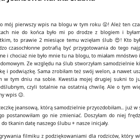
o mój pierwszy wpis na blogu w tym roku 😮! Ależ ten czas
cach nie do końca było mi po drodze z blogiem i byłam
kim, to prawie 2 miesiące temu wzięłam ślub 😍! Kto by
rdzo czasochłonne potrafią być przygotowania do tego naj
ne i chociaż nie było mnie tu na blogu, to miałam mnóstwo i
 domowym. Ze względu na ślub stworzyłam samodzielnie ki
ę i podwiązkę. Sama zrobiłam też swój welon, a nawet us
 w tym dniu na sobie. Kwestia mojej drugiej sukni to j
dślubnym, czyli totalnie na ostatnią chwilę. Ale o tym w
ny wpis 😉.
eczkę jeansową, którą samodzielnie przyozdobiłam... już w 
ego postanowiłam go nie zmieniać. Doszyłam do niej fręd
o tkanin datę naszego ślubu + nasze inicjały.
grywania filmiku z podziękowaniami dla rodziców, który w