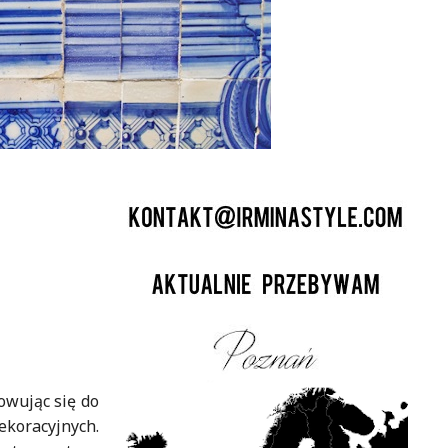
owując się do
koracyjnych.