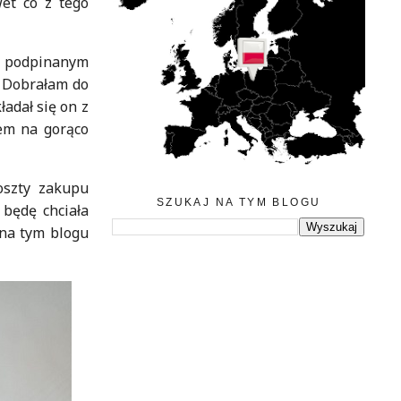
wet co z tego
z podpinanym
. Dobrałam do
adał się on z
jem na gorąco
oszty zakupu
SZUKAJ NA TYM BLOGU
będę chciała
 na tym blogu