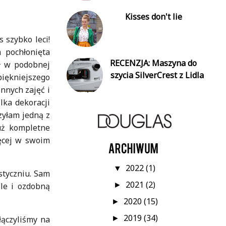
Kisses don't lie
 szybko leci!
 pochłonięta
RECENZJA: Maszyna do
ł w podobnej
szycia SilverCrest z Lidla
piękniejszego
nnych zajęć i
lka dekoracji
zyłam jedną z
uż kompletne
ięcej w swoim
2022
(1)
▼
styczniu. Sam
2021
(2)
►
zle i ozdobną
2020
(15)
►
2019
(34)
►
łączyliśmy na