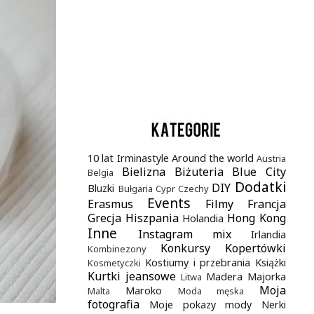
.
10 lat Irminastyle
Around the world
Austria
Bielizna
Biżuteria
Blue City
Belgia
Dodatki
DIY
Bluzki
Bułgaria
Cypr
Czechy
Events
Erasmus
Filmy
Francja
Grecja
Hiszpania
Hong Kong
Holandia
Inne
Instagram mix
Irlandia
Konkursy
Kopertówki
Kombinezony
Kostiumy i przebrania
Książki
Kosmetyczki
Kurtki jeansowe
Madera
Majorka
Litwa
Moja
Maroko
Malta
Moda męska
fotografia
Moje pokazy mody
Nerki