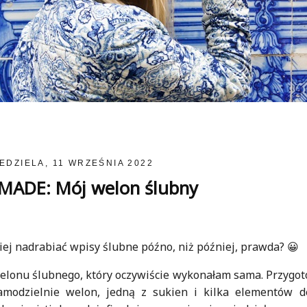
IEDZIELA, 11 WRZEŚNIA 2022
ADE: Mój welon ślubny
iej nadrabiać wpisy ślubne późno, niż później, prawda? 😀
lonu ślubnego, który oczywiście wykonałam sama. Przygot
modzielnie welon, jedną z sukien i kilka elementów de