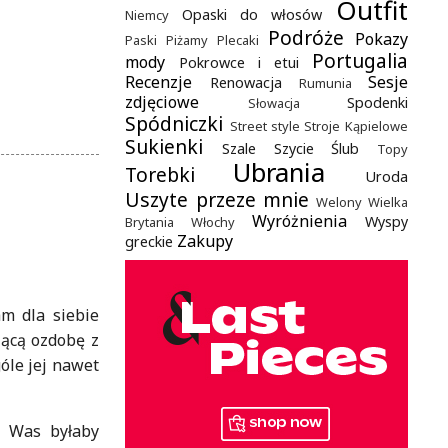
Outfit
Opaski do włosów
Niemcy
Podróże
Pokazy
Paski
Piżamy
Plecaki
Portugalia
mody
Pokrowce i etui
Recenzje
Sesje
Renowacja
Rumunia
zdjęciowe
Spodenki
Słowacja
Spódniczki
Street style
Stroje Kąpielowe
Sukienki
Szale
Szycie
Ślub
Topy
Ubrania
Torebki
Uroda
Uszyte przeze mnie
Welony
Wielka
Wyróżnienia
Wyspy
Brytania
Włochy
Zakupy
greckie
m dla siebie
zącą ozdobę z
óle jej nawet
z Was byłaby