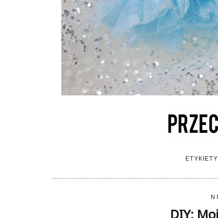
ETYKIETY
N
DIY: Mo