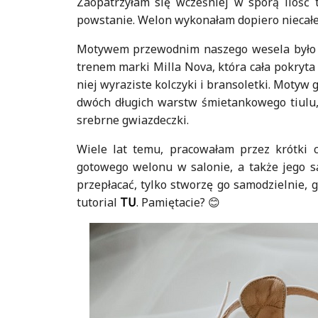
Zaopatrzyłam się wcześniej w sporą ilość 
powstanie. Welon wykonałam dopiero niecałe
Motywem przewodnim naszego wesela było 
trenem marki Milla Nova, która cała pokryt
niej wyraziste kolczyki i bransoletki. Motyw
dwóch długich warstw śmietankowego tiulu,
srebrne gwiazdeczki.
Wiele lat temu, pracowałam przez krótki 
gotowego welonu w salonie, a także jego s
przepłacać, tylko stworzę go samodzielnie,
tutorial
TU
. Pamiętacie? 😊