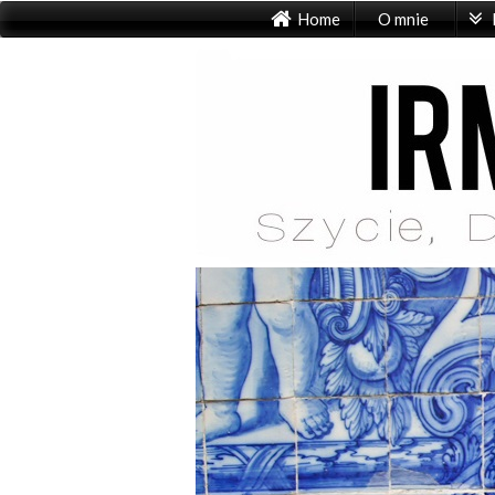
Home
O mnie