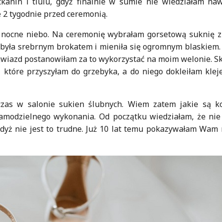
tkanin i tiulu, gdyż finalnie w sumie nie wiedziałam na
 2 tygodnie przed ceremonią.
nocne niebo. Na ceremonię wybrałam gorsetową suknię 
a była srebrnym brokatem i mieniła się ogromnym blaskiem
 gwiazd postanowiłam za to wykorzystać na moim welonie. Skł
 które przyszyłam do grzebyka, a do niego dokleiłam kle
czas w salonie sukien ślubnych. Wiem zatem jakie są k
amodzielnego wykonania. Od początku wiedziałam, że nie 
 gdyż nie jest to trudne. Już 10 lat temu pokazywałam Wam