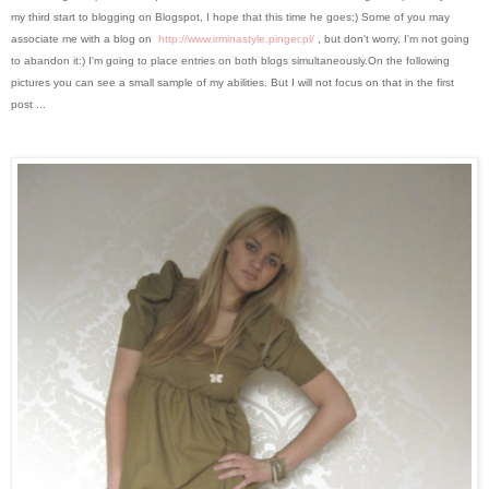
my third start to blogging on Blogspot, I hope that this time he goes;)
Some of you may
associate me with a blog on
http://www.irminastyle.pinger.pl/
, but don't worry, I'm not going
to abandon it:) I'm going to place entries on both blogs simultaneously.
On the following
pictures you can see a small sample of my abilities.
But I will not focus on that in the first
post ...