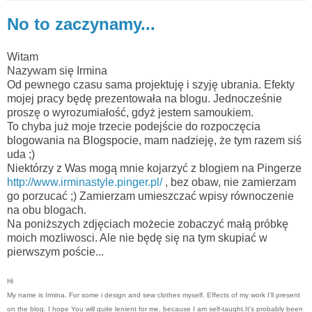
No to zaczynamy...
Witam
Nazywam się Irmina
Od pewnego czasu sama projektuję i szyję ubrania. Efekty
mojej pracy będę prezentowała na blogu. Jednocześnie
proszę o wyrozumiałość, gdyż jestem samoukiem.
To chyba już moje trzecie podejście do rozpoczęcia
blogowania na Blogspocie, mam nadzieję, że tym razem siś
uda ;)
Niektórzy z Was mogą mnie kojarzyć z blogiem na Pingerze
http://www.irminastyle.pinger.pl/
, bez obaw, nie zamierzam
go porzucać ;) Zamierzam umieszczać wpisy równoczenie
na obu blogach.
Na poniższych zdjęciach możecie zobaczyć małą próbkę
moich mozliwosci. Ale nie będę się na tym skupiać w
pierwszym poście...
Hi
My name is Irmina.
For some i design and sew clothes myself.
Effects of my work I'll present
on the blog.
I hope You will quite lenient for me, because I am self-taught.
It's probably been