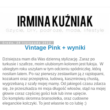
środa, 28 listopada 2012
Vintage Pink + wyniki
Dzisiejsza mam dla Was dzienną stylizację. Zaraz po
turkusie i szafirze, moim ulubionym kolorem jest fuksja. W
ubiegłym roku uszyłam w tym odcieniu spódniczkę, którą
nosiłam latem. Po raz pierwszy zestawiłam ją z rajstopami,
kozakami oraz przepiękna, ludową, kaszmirową chustą,
wygrzebaną z szafy mojej mamy. Od jakiegoś czasu zdarza
się, że przeszkadza mi moja długość włosów, stąd na mojej
głowie coraz częściej gości kok lub inne upięcie.
Do kompletu skromna bransoletka, oraz cudowne
eleganckie kolczyki. To jest własnie to co lubię :)