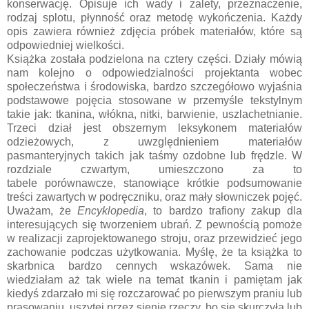
konserwację. Opisuje ich wady i zalety, przeznaczenie,
rodzaj splotu, płynność oraz metodę wykończenia. Każdy
opis zawiera również zdjęcia próbek materiałów, które są
odpowiedniej wielkości.
Książka została podzielona na cztery części. Działy mówią
nam kolejno o odpowiedzialności projektanta wobec
społeczeństwa i środowiska, bardzo szczegółowo wyjaśnia
podstawowe pojęcia stosowane w przemyśle tekstylnym
takie jak: tkanina, włókna, nitki, barwienie, uszlachetnianie.
Trzeci dział jest obszernym leksykonem materiałów
odzieżowych, z uwzględnieniem materiałów
pasmanteryjnych takich jak taśmy ozdobne lub frędzle. W
rozdziale czwartym, umieszczono za to
tabele porównawcze, stanowiące krótkie podsumowanie
treści zawartych w podręczniku, oraz mały słowniczek pojęć.
Uważam, że
Encyklopedia
, to bardzo trafiony zakup dla
interesujących się tworzeniem ubrań. Z pewnością pomoże
w realizacji zaprojektowanego stroju, oraz przewidzieć jego
zachowanie podczas użytkowania. Myślę, że ta książka to
skarbnica bardzo cennych wskazówek. Sama nie
wiedziałam aż tak wiele na temat tkanin i pamiętam jak
kiedyś zdarzało mi się rozczarować po pierwszym praniu lub
prasowaniu, uszytej przez sienie rzeczy, bo się skurczyła lub