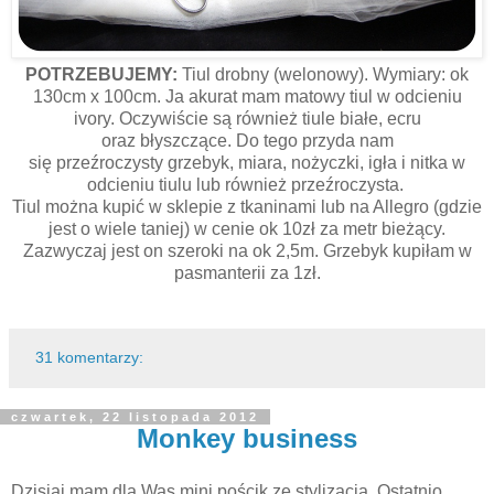
POTRZEBUJEMY:
Tiul drobny (welonowy). Wymiary: ok
130cm x 100cm. Ja akurat mam matowy tiul w odcieniu
ivory. Oczywiście są również tiule białe, ecru
oraz błyszczące. Do tego przyda nam
się przeźroczysty grzebyk, miara, nożyczki, igła i nitka w
odcieniu tiulu lub również przeźroczysta.
Tiul można kupić w sklepie z tkaninami lub na Allegro (gdzie
jest o wiele taniej) w cenie ok 10zł za metr bieżący.
Zazwyczaj jest on szeroki na ok 2,5m. Grzebyk kupiłam w
pasmanterii za 1zł.
31 komentarzy:
czwartek, 22 listopada 2012
Monkey business
Dzisiaj mam dla Was mini pościk ze stylizacją. Ostatnio