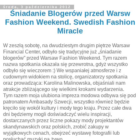
środa, 3 października 2012
Śniadanie Blogerów przed Warsw
Fashion Weekend. Swedish Fashion
Miracle
W zeszłą sobotę, na dwudziestym drugim piętrze Warsaw
Financial Center, odbyło się tradycyjne już „śniadanie
blogerów” przed Warsaw Fashion Weekend. Tym razem
nazwa spotkania okazała się przewrotna, gdyż wszystko
odbyło się wieczorem :) We wspaniałej atmosferze i z
cudownym widokiem na stolicę, organizatorzy spotkania
oraz prowadząca: Karolina Malinowska, objaśniali nam
atrakcje zbliżającego się wielkimi krokami wydarzenia.
Tym razem moja ulubiona impreza modowa odbywa się pod
patronatem Ambasady Szwecji, wszystko również będzie
kręciło się wokół kultury i mody tego kraju. Przez całe dwa
dni będziemy mogli doświadczyć wielu inspiracji,
dostarczanych przez liczne pokazy mody projektantów
skandynawskich oraz polskich, zrobić zakupy w
wyjątkowych cenach, obejrzeć wystawę fotografii lub
posłuchać muzyki na żywo.