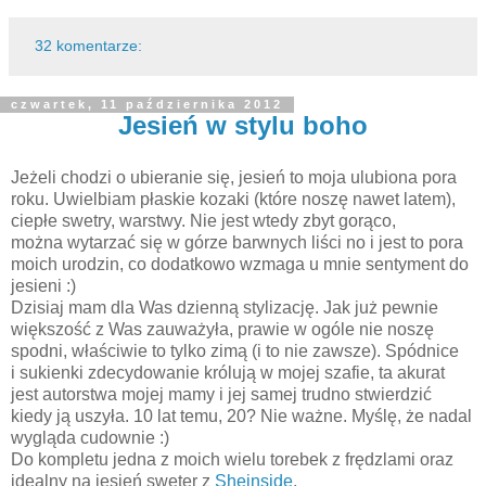
32 komentarze:
czwartek, 11 października 2012
Jesień w stylu boho
Jeżeli chodzi o ubieranie się, jesień to moja ulubiona pora
roku. Uwielbiam płaskie kozaki (które noszę nawet latem),
ciepłe swetry, warstwy. Nie jest wtedy zbyt gorąco,
można wytarzać się w górze barwnych liści no i jest to pora
moich urodzin, co dodatkowo wzmaga u mnie sentyment do
jesieni :)
Dzisiaj mam dla Was dzienną stylizację. Jak już pewnie
większość z Was zauważyła, prawie w ogóle nie noszę
spodni, właściwie to tylko zimą (i to nie zawsze). Spódnice
i sukienki zdecydowanie królują w mojej szafie, ta akurat
jest autorstwa mojej mamy i jej samej trudno stwierdzić
kiedy ją uszyła. 10 lat temu, 20? Nie ważne. Myślę, że nadal
wygląda cudownie :)
Do kompletu jedna z moich wielu torebek z frędzlami oraz
idealny na jesień sweter z
Sheinside
.