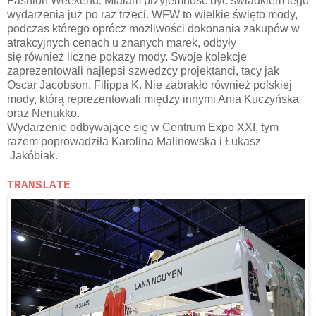
Fashion Weekend. Miałam przyjemność być świadkiem tego
wydarzenia już po raz trzeci. WFW to wielkie święto mody,
podczas którego oprócz możliwości dokonania zakupów w
atrakcyjnych cenach u znanych marek, odbyły
się również liczne pokazy mody. Swoje kolekcje
zaprezentowali najlepsi szwedzcy projektanci, tacy jak
Oscar Jacobson, Filippa K. Nie zabrakło również polskiej
mody, którą reprezentowali między innymi Ania Kuczyńska
oraz Nenukko.
Wydarzenie odbywające się w Centrum Expo XXI, tym
razem poprowadziła Karolina Malinowska i Łukasz
Jakóbiak.
TRANSLATE