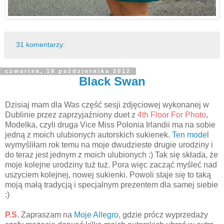
31 komentarzy:
czwartek, 18 października 2012
Black Swan
Dzisiaj mam dla Was część sesji zdjęciowej wykonanej w
Dublinie przez zaprzyjaźniony duet z
4th Floor For Photo
.
Modelka, czyli druga Vice Miss Polonia Irlandii ma na sobie
jedną z moich ulubionych autorskich sukienek.
Ten mode
l
wymyśliłam rok temu na moje dwudzieste drugie urodziny i
do teraz jest jednym z moich ulubionych :) Tak się składa, że
moje kolejne urodziny tuż tuż. Pora więc zacząć myśleć nad
uszyciem kolejnej, nowej sukienki. Powoli staje się to taką
moją małą tradycją i specjalnym prezentem dla samej siebie
:)
P.S.
Zapraszam na
Moje Allegro
, gdzie prócz wyprzedaży