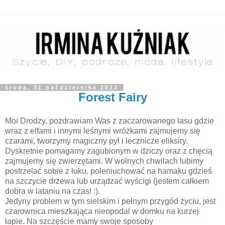
środa, 31 października 2012
Forest Fairy
Moi Drodzy, pozdrawiam Was z zaczarowanego lasu gdzie
wraz z elfami i innymi leśnymi wróżkami zajmujemy się
czarami, tworzymy magiczny pył i lecznicze eliksiry.
Dyskretnie pomagamy zagubionym w dziczy oraz z chęcią
zajmujemy się zwierzętami. W wolnych chwilach lubimy
postrzelać sobie z łuku, poleniuchować na hamaku gdzieś
na szczycie drzewa lub urządzać wyścigi (jestem całkiem
dobra w lataniu na czas! :).
Jedyny problem w tym sielskim i pełnym przygód życiu, jest
czarownica mieszkająca nieopodal w domku na kurzej
łapie. Na szczęście mamy swoje sposoby