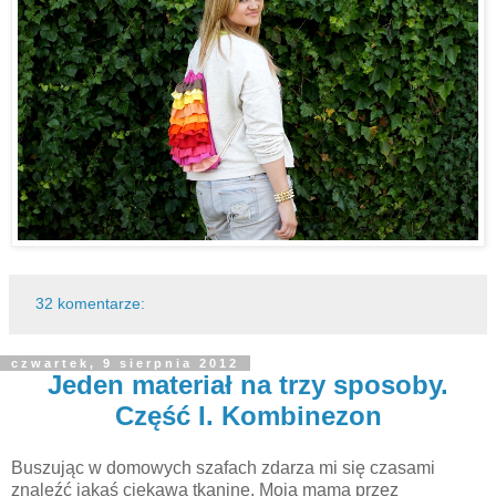
32 komentarze:
czwartek, 9 sierpnia 2012
Jeden materiał na trzy sposoby.
Część I. Kombinezon
Buszując w domowych szafach zdarza mi się czasami
znaleźć jakąś ciekawą tkaninę. Moja mama przez