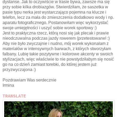
dystanse. Jak to oczywiście w trasie bywa, zawsze ma się
przy sobie kilka drobiazgów. Stwierdziłam, że saszetka w
pasie typu nerka jest wystarczająco pojemna na klucze i
telefon, lecz za mała do zmieszczenia dodatkowo wody i np.
aparatu fotograficznego. Postanowiłam więc wykorzystać
swoje umiejętności i uszyć sobie worek sportowy :)
Jest to praktyczna rzecz, którą nosi się jak plecak i prawie
nieodczuwalna podczas jazdy rowerem (przetestowane! :)
Aby nie było zwyczajnie i nudno, mój worek wykonałam z
materiałów w intensywnych barwach, z których stworzyłam
falbany. Lubię takie pozytywne i kolorowe akcenty w swoich
stylizacjach, więc właściwie to nie powstydziłabym się nosić
go na co dzień zamiast torebki, do której jestem już
przyzwyczajona :)
Pozdrawiam Was serdecznie
Irmina
TRANSLATE