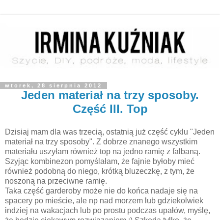
wtorek, 28 sierpnia 2012
Jeden materiał na trzy sposoby.
Część III. Top
Dzisiaj mam dla was trzecią, ostatnią już część cyklu "Jeden
materiał na trzy sposoby". Z dobrze znanego wszystkim
materiału uszyłam również top na jedno ramię z falbaną.
Szyjąc kombinezon pomyślałam, że fajnie byłoby mieć
również podobną do niego, krótką bluzeczkę, z tym, że
noszoną na przeciwne ramię.
Taka część garderoby może nie do końca nadaje się na
spacery po mieście, ale np nad morzem lub gdziekolwiek
indziej na wakacjach lub po prostu podczas upałów, myślę,