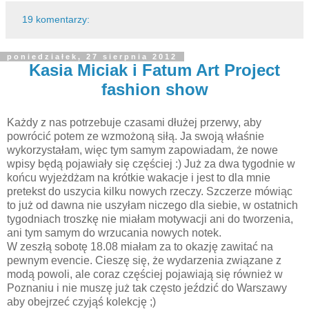
19 komentarzy:
poniedziałek, 27 sierpnia 2012
Kasia Miciak i Fatum Art Project
fashion show
Każdy z nas potrzebuje czasami dłużej przerwy, aby
powrócić potem ze wzmożoną siłą. Ja swoją właśnie
wykorzystałam, więc tym samym zapowiadam, że nowe
wpisy będą pojawiały się częściej :) Już za dwa tygodnie w
końcu wyjeżdżam na krótkie wakacje i jest to dla mnie
pretekst do uszycia kilku nowych rzeczy. Szczerze mówiąc
to już od dawna nie uszyłam niczego dla siebie, w ostatnich
tygodniach troszkę nie miałam motywacji ani do tworzenia,
ani tym samym do wrzucania nowych notek.
W zeszłą sobotę 18.08 miałam za to okazję zawitać na
pewnym evencie. Cieszę się, że wydarzenia związane z
modą powoli, ale coraz częściej pojawiają się również w
Poznaniu i nie muszę już tak często jeździć do Warszawy
aby obejrzeć czyjąś kolekcję ;)