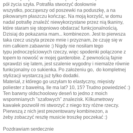
pół życia szyła. Potrafiła stworzyć dosłownie
wszystko, począwszy od poszewki na poduszkę, a na
pikowanym płaszczu kończąc. Na moją korzyść, w domu
nadal potrafię znaleźć niewykorzystane przez nią tkaniny,
które staram się stopniowo obdarzać funkcjonalnością.
Dzisiaj do pokazania mam... kombinezon. Jest to pierwsza
taka rzecz uszyta przeze mnie i przyznam, że czuję się w
nim całkiem zabawnie :) Nigdy nie nosiłam tego
typu jednoczęściowych rzeczy, więc spodenki połączone z
topem to nowość w mojej garderobie. Z pewnością fajnie
sprawdzi się latem, jest szalenie wygodny i niemalże równie
funkcjonalny co sukienka. Po założeniu go, do kompletnej
stylizacji wystarczą już tylko dodatki.
Materiał, z którego go uszyłam to elastyczny, mięsisty
poliester z bawełną. Ile ma lat? 10, 15? Trudno powiedzieć :)
Ten barwny oldschoolowy deseń to jedno z moich
wspomnianych "szafowych" znalezisk. Kilkumetrowy
kawałek pozwolił mi stworzyć z niego trzy różne rzeczy.
Pierwszą z nich jest prezentowany kombinezon, a
żeby zobaczyć resztę musicie troszkę poczekać :)
Pozdrawiam serdecznie