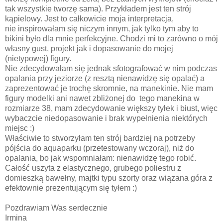
tak wszystkie tworzę sama). Przykładem jest ten strój
kąpielowy. Jest to całkowicie moja interpretacja,
nie inspirowałam się niczym innym, jak tylko tym aby to
bikini było dla mnie perfekcyjne. Chodzi mi to zarówno o mój
własny gust, projekt jak i dopasowanie do mojej
(nietypowej) figury.
Nie zdecydowałam się jednak sfotografować w nim podczas
opalania przy jeziorze (z resztą nienawidzę się opalać) a
zaprezentować je trochę skromnie, na manekinie. Nie mam
figury modelki ani nawet zbliżonej do tego manekina w
rozmiarze 38, mam zdecydowanie większy tyłek i biust, więc
wybaczcie niedopasowanie i brak wypełnienia niektórych
miejsc :)
Właściwie to stworzyłam ten strój bardziej na potrzeby
pójścia do aquaparku (przetestowany wczoraj), niż do
opalania, bo jak wspomniałam: nienawidzę tego robić.
Całość uszyta z elastycznego, grubego poliestru z
domieszką bawełny, majtki typu szorty oraz wiązana góra z
efektownie prezentującym się tyłem :)
Pozdrawiam Was serdecznie
Irmina