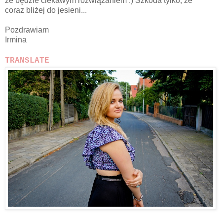
że będzie ciekawym rozwiązaniem :) Szkoda tylko, że
coraz bliżej do jesieni...
Pozdrawiam
Irmina
TRANSLATE