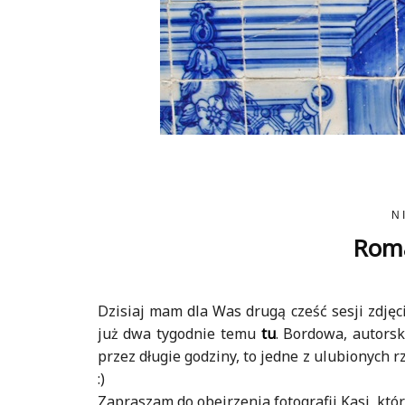
N
Roma
Dzisiaj mam dla Was drugą cześć sesji zdję
już dwa tygodnie temu
tu
. Bordowa, autorsk
przez długie godziny, to jedne z ulubionych r
:)
Zapraszam do obejrzenia fotografii Kasi, któ