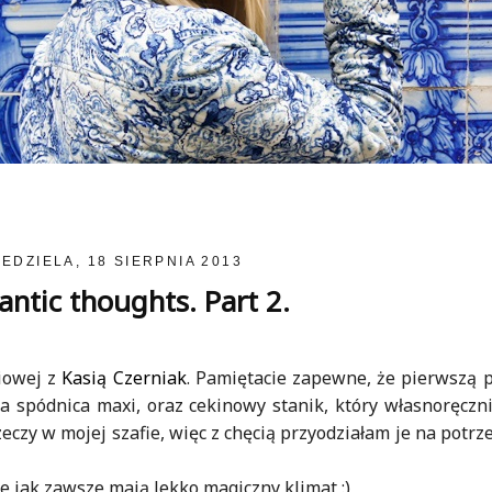
IEDZIELA, 18 SIERPNIA 2013
ntic thoughts. Part 2.
ciowej z
Kasią Czerniak
. Pamiętacie zapewne, że pierwszą
a spódnica maxi, oraz cekinowy stanik, który własnoręczn
zeczy w mojej szafie, więc z chęcią przyodziałam je na potrz
re jak zawsze mają lekko magiczny klimat :)