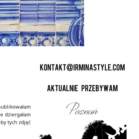
 publikowałam
ie dziergałam
eby tych zdjęć