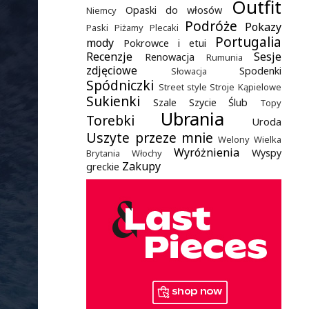
Outfit
Opaski do włosów
Niemcy
Podróże
Pokazy
Paski
Piżamy
Plecaki
Portugalia
mody
Pokrowce i etui
Recenzje
Sesje
Renowacja
Rumunia
zdjęciowe
Spodenki
Słowacja
Spódniczki
Street style
Stroje Kąpielowe
Sukienki
Szale
Szycie
Ślub
Topy
Ubrania
Torebki
Uroda
Uszyte przeze mnie
Welony
Wielka
Wyróżnienia
Wyspy
Brytania
Włochy
Zakupy
greckie