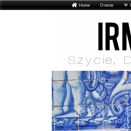
Home
O mnie