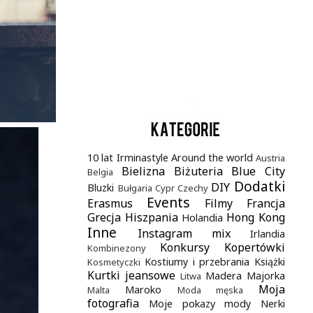
.
10 lat Irminastyle
Around the world
Austria
Bielizna
Biżuteria
Blue City
Belgia
Dodatki
DIY
Bluzki
Bułgaria
Cypr
Czechy
Events
Erasmus
Filmy
Francja
Grecja
Hiszpania
Hong Kong
Holandia
Inne
Instagram mix
Irlandia
Konkursy
Kopertówki
Kombinezony
Kostiumy i przebrania
Książki
Kosmetyczki
Kurtki jeansowe
Madera
Majorka
Litwa
Moja
Maroko
Malta
Moda męska
fotografia
Moje pokazy mody
Nerki