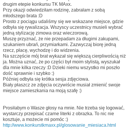
drugim etepie konkursu TK MAxx.
Przy okazji odwiedziłam rodzinę, zabrałam z sobą
młodszego brata :D
Prosto z pociągu udaliśmy się we wskazane miejsce, gdzie
odbyła się rywalizacja. Wszyscy uczestnicy musieli wybrać
jedną stylizację zimowa oraz wieczorową.
Muszę przyznać, że nie przepadam za długimi zakupami,
szukaniem ubrań, przymiarkami. Zazwyczaj biorę jedną
rzecz, płacę, wychodzę i do widzenia.
Na szczęście mój brat wykazał się większą cierpliwością niż
ja. Można uznać, że po części był moim stylistą, wyszukał
dla mnie kilka rzeczy :D Dzieki niemu wszystko mi poszło
dość sprawnie i szybko :)
Później odbyła się krótka sesja zdjęciowa.
Biały płaszcz ze zdjęcia oczywiście musiał zmienić swoje
miejsce zamieszkania na moją szafę :)
Prosiłabym o Wasze głosy na mnie. Nie trzeba się logować,
wystarczy przepisać czarne literki z obrazka. To nic nie
kosztuje, a możecie mi pomóc :)
http://www.konkurstkmaxx.pl/glosowanie_miesiaca.html