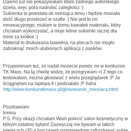
Dawno już nie pokazywałam Wam żadnego autorskiego
dzieła, więc pora nadrobić zaległości :)
Sukienka ta powstała ok miesiąca temu i będzie musiała
dość długo przeleżeć w szafie :) Nie jest to nic
innowacyjnego, miałam w domu kawałek materiału, który
chciałam wykorzystać, a moje letnie sukienki raczej dla
mnie za krótkie :)
Materiał to drukowana bawełna, na plecach nie mogło
zabraknąć moich ulubionych aplikacji z pasków.
Przypominam też, że nadal możecie pomóc mi w konkursie
TK Maxx. Na tą chwilę widzę, że przegrywam =( Z tego co
testowałam, można głosować z wielu przeglądarek ;P Ja
ściągnęłam na laptopa 4 i podziałało ;P haha
http://www.konkurstkmaxx.pl/glosowanie_miesiaca.html
Pozdrawiam
Irmina
P.S. Przy okazji chciałam Wam polecić salon kosmetyczny w
którym ostatnio byłam! Zazwyczaj nie bywam w takich
miejscach (:P) a tym razem postanowiłam zafundować sobie