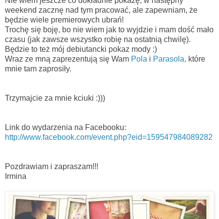
Nie wiem jeszcze co dokładnie pokażę, w następny
weekend zacznę nad tym pracować, ale zapewniam, że
będzie wiele premierowych ubrań!
Trochę się boję, bo nie wiem jak to wyjdzie i mam dość mało
czasu (jak zawsze wszystko robię na ostatnią chwilę).
Będzie to też mój debiutancki pokaz mody :)
Wraz ze mną zaprezentują się Wam
Pola
i
Parasola,
które
mnie tam zaprosiły.
Trzymajcie za mnie kciuki :)))
Link do wydarzenia na Facebooku:
http://www.facebook.com/event.php?eid=159547984089282
Pozdrawiam i zapraszam!!!
Irmina