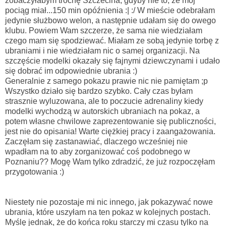
zobaczyłabym trochę Szczecina, gdyby nie to, że mój
pociąg miał...150 min opóźnienia :| :/ W mieście odebrałam
jedynie służbowo welon, a następnie udałam się do owego
klubu. Powiem Wam szczerze, że sama nie wiedziałam
czego mam się spodziewać. Miałam ze sobą jedynie torbę z
ubraniami i nie wiedziałam nic o samej organizacji. Na
szczęście modelki okazały się fajnymi dziewczynami i udało
się dobrać im odpowiednie ubrania :)
Generalnie z samego pokazu prawie nic nie pamiętam ;p
Wszystko działo się bardzo szybko. Cały czas byłam
strasznie wyluzowana, ale to poczucie adrenaliny kiedy
modelki wychodzą w autorskich ubraniach na pokaz, a
potem własne chwilowe zaprezentowanie się publiczności,
jest nie do opisania! Warte ciężkiej pracy i zaangażowania.
Zaczęłam się zastanawiać, dlaczego wcześniej nie
wpadłam na to aby zorganizować coś podobnego w
Poznaniu?? Mogę Wam tylko zdradzić, że już rozpoczęłam
przygotowania :)
Niestety nie pozostaje mi nic innego, jak pokazywać nowe
ubrania, które uszyłam na ten pokaz w kolejnych postach.
Myślę jednak, że do końca roku starczy mi czasu tylko na