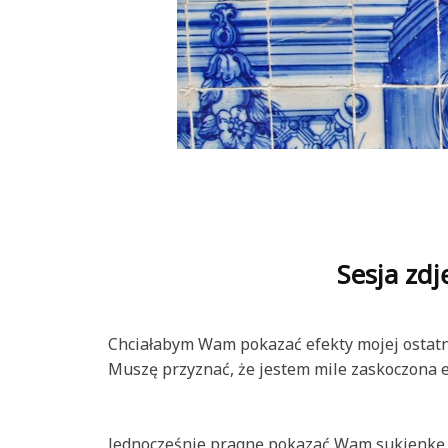
Sesja zdj
Chciałabym Wam pokazać efekty mojej ostatnie
Muszę przyznać, że jestem mile zaskoczona e
Jednocześnie pragnę pokazać Wam sukienkę,