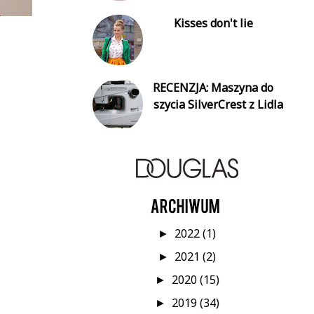
Kisses don't lie
RECENZJA: Maszyna do
szycia SilverCrest z Lidla
2022
(1)
►
2021
(2)
►
2020
(15)
►
2019
(34)
►