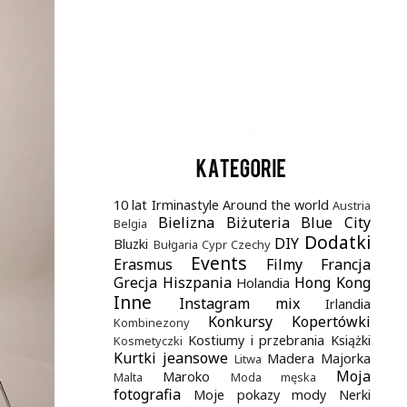
.
10 lat Irminastyle
Around the world
Austria
Bielizna
Biżuteria
Blue City
Belgia
Dodatki
DIY
Bluzki
Bułgaria
Cypr
Czechy
Events
Erasmus
Filmy
Francja
Grecja
Hiszpania
Hong Kong
Holandia
Inne
Instagram mix
Irlandia
Konkursy
Kopertówki
Kombinezony
Kostiumy i przebrania
Książki
Kosmetyczki
Kurtki jeansowe
Madera
Majorka
Litwa
Moja
Maroko
Malta
Moda męska
fotografia
Moje pokazy mody
Nerki