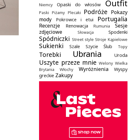
Outfit
Opaski do włosów
Niemcy
Podróże
Pokazy
Paski
Piżamy
Plecaki
Portugalia
mody
Pokrowce i etui
Recenzje
Sesje
Renowacja
Rumunia
zdjęciowe
Spodenki
Słowacja
Spódniczki
Street style
Stroje Kąpielowe
Sukienki
Szale
Szycie
Ślub
Topy
Ubrania
Torebki
Uroda
Uszyte przeze mnie
Welony
Wielka
Wyróżnienia
Wyspy
Brytania
Włochy
Zakupy
greckie