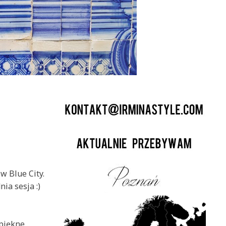
w Blue City.
ia sesja :)
piękne