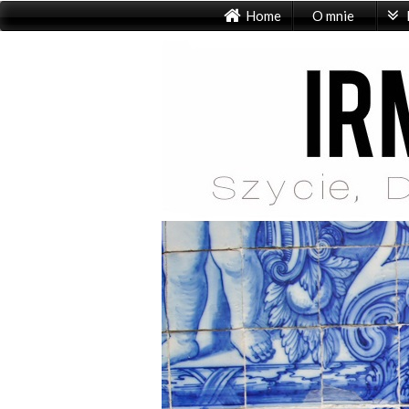
Home
O mnie