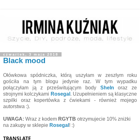
czwartek, 3 maja 2018
Black mood
Ołówkowa spódniczka, którą uszyłam w zeszłym roku
gościła na tym blogu jedynie raz. W tym wypadku
połączyłam ją z prześwitującym body
SheIn
oraz ze
strojnymi kolczykami
Rosegal
. Uzupełnieniem są klasyczne
szpilki oraz kopertówka z ćwiekami - również mojego
autorstwa :).
UWAGA:
Wraz z kodem
RGYTB
otrzymujecie 10% zniżki
na zakupy w sklepie
Rosegal
! :)
TRANSLATE