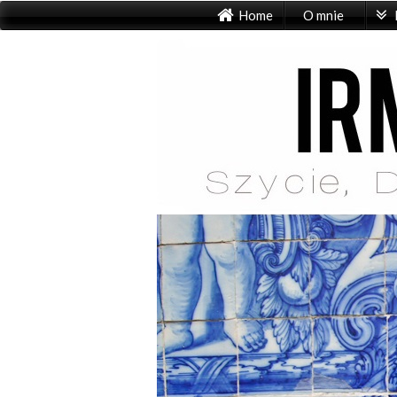
Home
O mnie