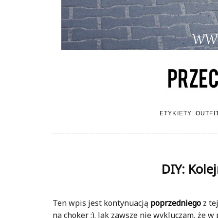
ETYKIETY:
OUTFI
DIY: Kole
Ten wpis jest kontynuacją
poprzedniego
z te
na choker :). Jak zawsze nie wykluczam, że w