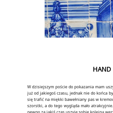
HAND M
W dzisiejszym poście do pokazania mam uszy
już od jakiegoś czasu, jednak nie do końca b
się trafić na miękki bawełniany pas w kremo
szorstki, a do tego wygląda mało atrakcyjni
pewno za jakiś czas uszyję sobie kolejną wer