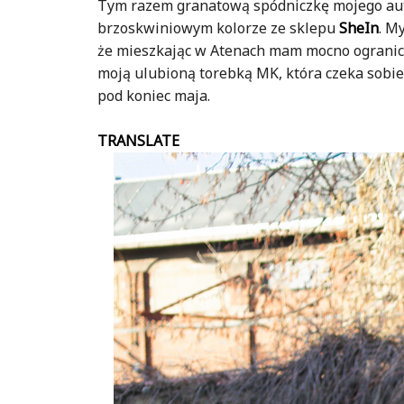
Tym razem granatową spódniczkę mojego auto
brzoskwiniowym kolorze ze sklepu
SheIn
. M
że mieszkając w Atenach mam mocno ograniczo
moją ulubioną torebką MK, która czeka sobie
pod koniec maja.
TRANSLATE