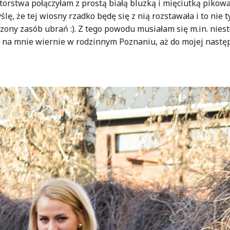
rstwa połączyłam z prostą białą bluzką i mięciutką pikow
yślę, że tej wiosny rzadko będę się z nią rozstawała i to nie t
ny zasób ubrań :). Z tego powodu musiałam się m.in. nieste
 na mnie wiernie w rodzinnym Poznaniu, aż do mojej nastę