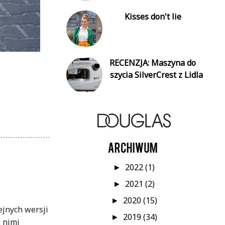
Kisses don't lie
RECENZJA: Maszyna do
szycia SilverCrest z Lidla
2022
(1)
►
2021
(2)
►
2020
(15)
►
ejnych wersji
2019
(34)
►
u nimi