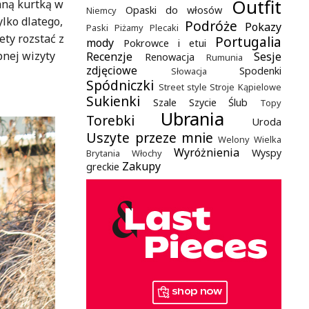
Outfit
aną kurtką w
Opaski do włosów
Niemcy
ylko dlatego,
Podróże
Pokazy
Paski
Piżamy
Plecaki
ty rozstać z
Portugalia
mody
Pokrowce i etui
pnej wizyty
Recenzje
Sesje
Renowacja
Rumunia
zdjęciowe
Spodenki
Słowacja
Spódniczki
Street style
Stroje Kąpielowe
Sukienki
Szale
Szycie
Ślub
Topy
Ubrania
Torebki
Uroda
Uszyte przeze mnie
Welony
Wielka
Wyróżnienia
Wyspy
Brytania
Włochy
Zakupy
greckie