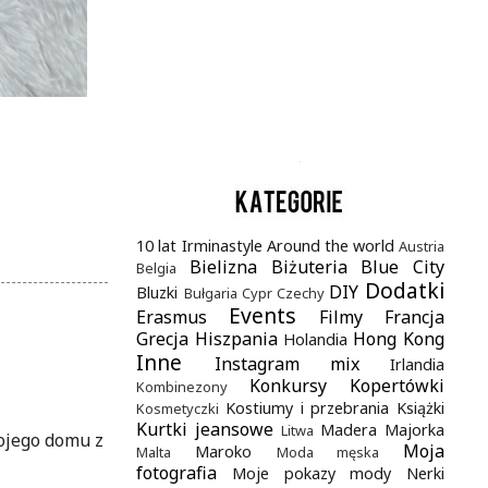
.
10 lat Irminastyle
Around the world
Austria
Bielizna
Biżuteria
Blue City
Belgia
Dodatki
DIY
Bluzki
Bułgaria
Cypr
Czechy
Events
Erasmus
Filmy
Francja
Grecja
Hiszpania
Hong Kong
Holandia
Inne
Instagram mix
Irlandia
Konkursy
Kopertówki
Kombinezony
Kostiumy i przebrania
Książki
Kosmetyczki
Kurtki jeansowe
Madera
Majorka
Litwa
mojego domu z
Moja
Maroko
Malta
Moda męska
fotografia
Moje pokazy mody
Nerki