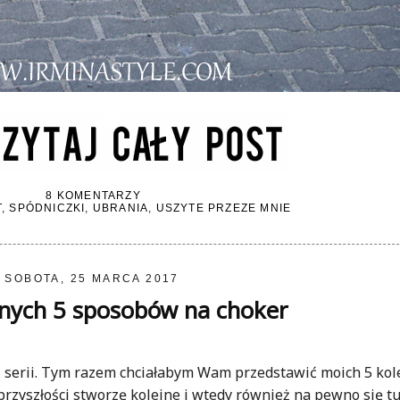
8 KOMENTARZY
T
,
SPÓDNICZKI
,
UBRANIA
,
USZYTE PRZEZE MNIE
SOBOTA, 25 MARCA 2017
jnych 5 sposobów na choker
j serii. Tym razem chciałabym Wam przedstawić moich 5 kol
 przyszłości stworzę kolejne i wtedy również na pewno się t