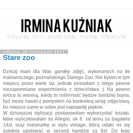
sobota, 30 listopada 2013
Stare zoo
Dzisiaj mam dla Was garstkę zdjęć, wykonanych na tle
malowniczego, poznańskiego Starego Zoo. Nie byłam w tym
miejscu przez wiele lat, jednak posiadam z niego pewne
niezapomniane wspomnienia z dzieciństwa :) Na pewno
wrócę tu wiosną, kiedy to roślinność będzie bardziej bujna,
być może nawet z pomysłem na konkretną sesję zdjęciową,
bo miejsce samo w sobie jest naprawdę piękne.
W dzisiejszej stylizacji postanowiłam wykorzystać kozaki,
które wylicytowałam na Allegro, ok 6 lat temu za bagatela
14zł, oraz marynarkę w stylu vintage, którą udało mi się
ostatnio upolować w second handzie za 8zł. Do tego