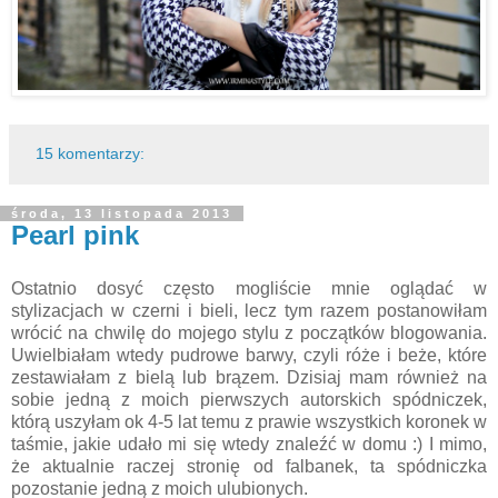
15 komentarzy:
środa, 13 listopada 2013
Pearl pink
Ostatnio dosyć często mogliście mnie oglądać w
stylizacjach w czerni i bieli, lecz tym razem postanowiłam
wrócić na chwilę do mojego stylu z początków blogowania.
Uwielbiałam wtedy pudrowe barwy, czyli róże i beże, które
zestawiałam z bielą lub brązem. Dzisiaj mam również na
sobie jedną z moich pierwszych autorskich spódniczek,
którą uszyłam ok 4-5 lat temu z prawie wszystkich koronek w
taśmie, jakie udało mi się wtedy znaleźć w domu :) I mimo,
że aktualnie raczej stronię od falbanek, ta spódniczka
pozostanie jedną z moich ulubionych.