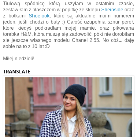
Tiulową spódnicę którą uszyłam w ostatnim czasie,
zestawiłam z płaszczem w pepitkę ze sklepu
Sheinside
oraz
z botkami
Shoelook
, które są aktualnie moim numerem
jeden, jeśli chodzi o buty :) Całość uzupełnia sznur pereł,
które kiedyś podkradłam mojej mamie, oraz pikowana
torebka H&M, którą muszę się zadowolić, póki nie dorobiłam
się jeszcze własnego modelu Chanel 2.55. No cóż... daję
sobie na to z 10 lat :D
Miłej niedzieli!
TRANSLATE