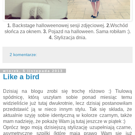
1.
Backstage halloweenowej sesji zdjęciowej.
2.
Wschód
słońca za oknem.
3.
Pojazd na halloween. Sama robiłam :).
4.
Stylizacja dnia.
2 komentarze:
wtorek, 5 listopada 2013
Like a bird
Dzisiaj na blogu zrobi się trochę różowo :) Tiulową
spódnicę, którą uszyłam sobie ponad miesiąc temu
widzieliście już tutaj dwukrotnie, lecz dzisiaj postanowiłam
przedstawić ją w nieco innym stylu. Tak się składa, że
aktualnie szyję sobie identyczną w kolorze czarnym, także
mam nadzieję, że pokażę Wam ją tutaj jeszcze w piątek :)
Oprócz tego moją dzisiejszą stylizację uzupełniają czarne,
asymetryczne szpilki (które mają prawo Wam się już