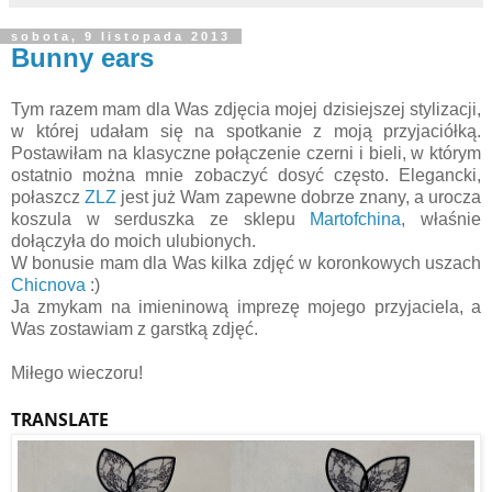
sobota, 9 listopada 2013
Bunny ears
Tym razem mam dla Was zdjęcia mojej dzisiejszej stylizacji,
w której udałam się na spotkanie z moją przyjaciółką.
Postawiłam na klasyczne połączenie czerni i bieli, w którym
ostatnio można mnie zobaczyć dosyć często. Elegancki,
połaszcz
ZLZ
jest już Wam zapewne dobrze znany, a urocza
koszula w serduszka ze sklepu
Martofchina
, właśnie
dołączyła do moich ulubionych.
W bonusie mam dla Was kilka zdjęć w koronkowych uszach
Chicnova
:)
Ja zmykam na imieninową imprezę mojego przyjaciela, a
Was zostawiam z garstką zdjęć.
Miłego wieczoru!
TRANSLATE