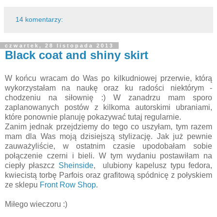
14 komentarzy:
czwartek, 28 listopada 2013
Black coat and shiny skirt
W końcu wracam do Was po kilkudniowej przerwie, którą
wykorzystałam na naukę oraz ku radości niektórym -
chodzeniu na siłownię :) W zanadrzu mam sporo
zaplanowanych postów z kilkoma autorskimi ubraniami,
które ponownie planuję pokazywać tutaj regularnie.
Zanim jednak przejdziemy do tego co uszyłam, tym razem
mam dla Was moją dzisiejszą stylizację. Jak już pewnie
zauważyliście, w ostatnim czasie upodobałam sobie
połączenie czerni i bieli. W tym wydaniu postawiłam na
ciepły płaszcz
Sheinside
, ulubiony kapelusz typu fedora,
kwiecistą torbę Parfois oraz grafitową spódnicę z połyskiem
ze sklepu
Front Row Shop
.
Miłego wieczoru :)