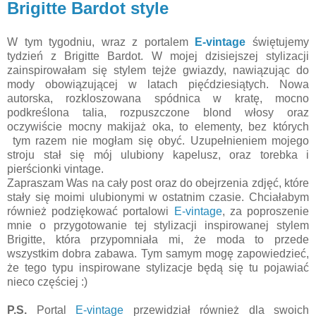
Brigitte Bardot style
W tym tygodniu, wraz z portalem
E-vintage
świętujemy
tydzień z Brigitte Bardot. W mojej dzisiejszej stylizacji
zainspirowałam się stylem tejże gwiazdy, nawiązując do
mody obowiązującej w latach pięćdziesiątych. Nowa
autorska, rozkloszowana spódnica w kratę, mocno
podkreślona talia, rozpuszczone blond włosy oraz
oczywiście mocny makijaż oka, to elementy, bez których
tym razem nie mogłam się obyć. Uzupełnieniem mojego
stroju stał się mój ulubiony kapelusz, oraz torebka i
pierścionki vintage.
Zapraszam Was na cały post oraz do obejrzenia zdjęć, które
stały się moimi ulubionymi w ostatnim czasie. Chciałabym
również podziękować portalowi
E-vintage
, za poproszenie
mnie o przygotowanie tej stylizacji inspirowanej stylem
Brigitte, która przypomniała mi, że moda to przede
wszystkim dobra zabawa. Tym samym mogę zapowiedzieć,
że tego typu inspirowane stylizacje będą się tu pojawiać
nieco częściej :)
P.S.
Portal
E-vintage
przewidział również dla swoich