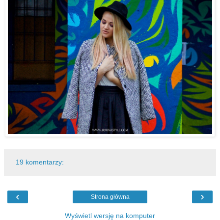
19 komentarzy:
‹
›
Strona główna
Wyświetl wersję na komputer