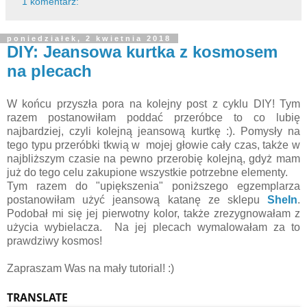
1 komentarz:
poniedziałek, 2 kwietnia 2018
DIY: Jeansowa kurtka z kosmosem
na plecach
W końcu przyszła pora na kolejny post z cyklu DIY! Tym
razem postanowiłam poddać przeróbce to co lubię
najbardziej, czyli kolejną jeansową kurtkę :). Pomysły na
tego typu przeróbki tkwią w mojej głowie cały czas, także w
najbliższym czasie na pewno przerobię kolejną, gdyż mam
już do tego celu zakupione wszystkie potrzebne elementy.
Tym razem do "upiększenia" poniższego egzemplarza
postanowiłam użyć jeansową katanę ze sklepu
SheIn
.
Podobał mi się jej pierwotny kolor, także zrezygnowałam z
użycia wybielacza. Na jej plecach wymalowałam za to
prawdziwy kosmos!
Zapraszam Was na mały tutorial! :)
TRANSLATE