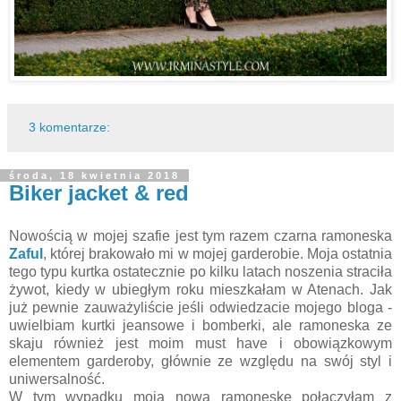
3 komentarze:
środa, 18 kwietnia 2018
Biker jacket & red
Nowością w mojej szafie jest tym razem czarna ramoneska
Zaful
, której brakowało mi w mojej garderobie. Moja ostatnia
tego typu kurtka ostatecznie po kilku latach noszenia straciła
żywot, kiedy w ubiegłym roku mieszkałam w Atenach. Jak
już pewnie zauważyliście jeśli odwiedzacie mojego bloga -
uwielbiam kurtki jeansowe i bomberki, ale ramoneska ze
skaju również jest moim must have i obowiązkowym
elementem garderoby, głównie ze względu na swój styl i
uniwersalność.
W tym wypadku moją nową ramoneskę połączyłam z