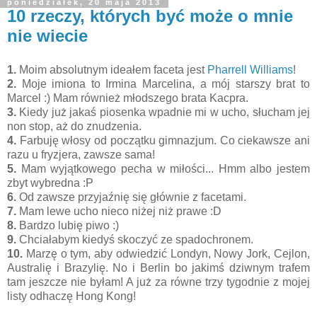
poniedziałek, 20 maja 2013
10 rzeczy, których być może o mnie
nie wiecie
1.
Moim absolutnym ideałem faceta jest
Pharrell Williams
!
2.
Moje imiona to Irmina Marcelina, a mój starszy brat to
Marcel :) Mam również młodszego brata Kacpra.
3.
Kiedy już jakaś piosenka wpadnie mi w ucho, słucham jej
non stop, aż do znudzenia.
4.
Farbuję włosy od początku gimnazjum. Co ciekawsze ani
razu u fryzjera, zawsze sama!
5.
Mam wyjątkowego pecha w miłości... Hmm albo jestem
zbyt wybredna :P
6.
Od zawsze przyjaźnię się głównie z facetami.
7.
Mam lewe ucho nieco niżej niż prawe :D
8.
Bardzo lubię piwo :)
9.
Chciałabym kiedyś skoczyć ze spadochronem.
10.
Marzę o tym, aby odwiedzić Londyn, Nowy Jork, Cejlon,
Australię i Brazylię. No i Berlin bo jakimś dziwnym trafem
tam jeszcze nie byłam! A już za równe trzy tygodnie z mojej
listy odhaczę Hong Kong!