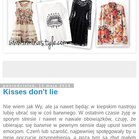
poniedziałek, 13 maja 2013
Kisses don't lie
Nie wiem jak Wy, ale ja nawet będąc w kiepskim nastroju
lubię ubrać się w coś barwnego. W ostatnim czasie żyję w
sporym stresie i nawet w nawale obowiązków, czuję, że
ubierając się barwnie w pewnym sensie daję upust swoim
emocjom. Czerń lub szarość, najpewniej spotęgowały by u
mnie poczucie przygnębienia, a poza tym są zbyt małym