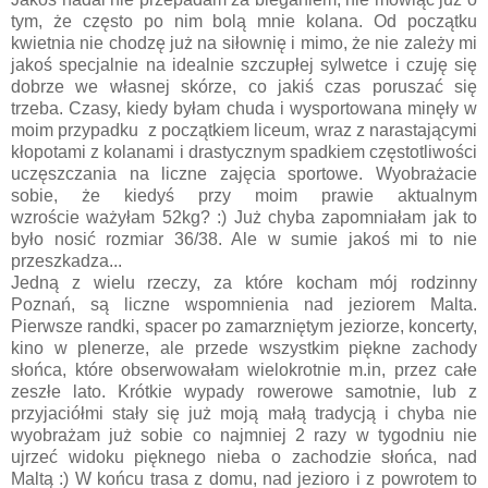
tym, że często po nim bolą mnie kolana. Od początku
kwietnia nie chodzę już na siłownię i mimo, że nie zależy mi
jakoś specjalnie na idealnie szczupłej sylwetce i czuję się
dobrze we własnej skórze, co jakiś czas poruszać się
trzeba. Czasy, kiedy byłam chuda i wysportowana minęły w
moim przypadku z początkiem liceum, wraz z narastającymi
kłopotami z kolanami i drastycznym spadkiem częstotliwości
uczęszczania na liczne zajęcia sportowe. Wyobrażacie
sobie, że kiedyś przy moim prawie aktualnym
wzroście ważyłam 52kg? :) Już chyba zapomniałam jak to
było nosić rozmiar 36/38. Ale w sumie jakoś mi to nie
przeszkadza...
Jedną z wielu rzeczy, za które kocham mój rodzinny
Poznań, są liczne wspomnienia nad jeziorem Malta.
Pierwsze randki, spacer po zamarzniętym jeziorze, koncerty,
kino w plenerze, ale przede wszystkim piękne zachody
słońca, które obserwowałam wielokrotnie m.in, przez całe
zeszłe lato. Krótkie wypady rowerowe samotnie, lub z
przyjaciółmi stały się już moją małą tradycją i chyba nie
wyobrażam już sobie co najmniej 2 razy w tygodniu nie
ujrzeć widoku pięknego nieba o zachodzie słońca, nad
Maltą :) W końcu trasa z domu, nad jezioro i z powrotem to