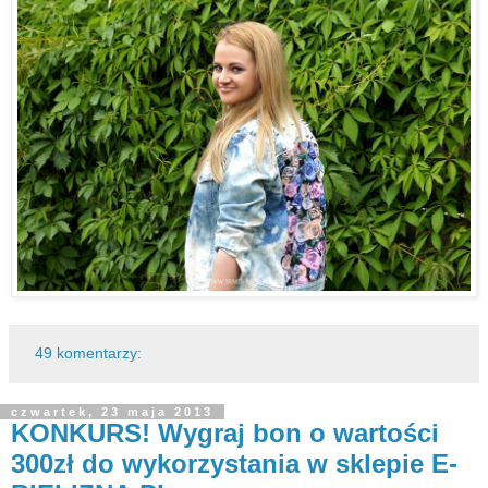
49 komentarzy:
czwartek, 23 maja 2013
KONKURS! Wygraj bon o wartości
300zł do wykorzystania w sklepie E-