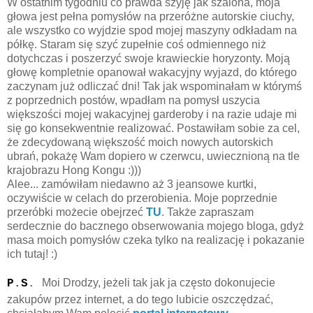
W ostatnim tygodniu co prawda szyję jak szalona, moja
głowa jest pełna pomysłów na przeróżne autorskie ciuchy,
ale wszystko co wyjdzie spod mojej maszyny odkładam na
półkę. Staram się szyć zupełnie coś odmiennego niż
dotychczas i poszerzyć swoje krawieckie horyzonty. Moją
głowę kompletnie opanował wakacyjny wyjazd, do którego
zaczynam już odliczać dni! Tak jak wspominałam w którymś
z poprzednich postów, wpadłam na pomysł uszycia
większości mojej wakacyjnej garderoby i na razie udaje mi
się go konsekwentnie realizować. Postawiłam sobie za cel,
że zdecydowaną większość moich nowych autorskich
ubrań, pokażę Wam dopiero w czerwcu, uwiecznioną na tle
krajobrazu Hong Kongu :)))
Alee... zamówiłam niedawno aż 3 jeansowe kurtki,
oczywiście w celach do przerobienia. Moje poprzednie
przeróbki możecie obejrzeć
TU
. Także zapraszam
serdecznie do bacznego obserwowania mojego bloga, gdyż
masa moich pomysłów czeka tylko na realizację i pokazanie
ich tutaj! :)
Moi Drodzy, jeżeli tak jak ja często dokonujecie
P
.
S
.
zakupów przez internet, a do tego lubicie oszczędzać,