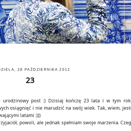
DZIELA, 28 PAŹDZIERNIKA 2012
23
 urodzinowy post :) Dzisiaj kończę 23 lata i w tym ro
ych osiągnięć i nie marudzić na swój wiek. Tak, wiem, jes
wającymi latami :)))
yjaciół, powoli, ale jednak spełniam swoje marzenia. Czeg