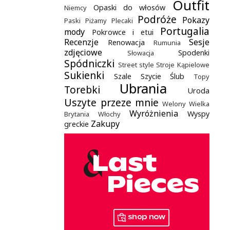
Outfit
Opaski do włosów
Niemcy
Podróże
Pokazy
Paski
Piżamy
Plecaki
Portugalia
mody
Pokrowce i etui
Recenzje
Sesje
Renowacja
Rumunia
zdjęciowe
Spodenki
Słowacja
Spódniczki
Street style
Stroje Kąpielowe
Sukienki
Szale
Szycie
Ślub
Topy
Ubrania
Torebki
Uroda
Uszyte przeze mnie
Welony
Wielka
Wyróżnienia
Wyspy
Brytania
Włochy
Zakupy
greckie