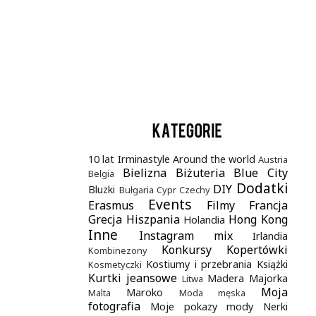
.
10 lat Irminastyle
Around the world
Austria
Bielizna
Biżuteria
Blue City
Belgia
Dodatki
DIY
Bluzki
Bułgaria
Cypr
Czechy
Events
Erasmus
Filmy
Francja
Grecja
Hiszpania
Hong Kong
Holandia
Inne
Instagram mix
Irlandia
Konkursy
Kopertówki
Kombinezony
Kostiumy i przebrania
Książki
Kosmetyczki
Kurtki jeansowe
Madera
Majorka
Litwa
Moja
Maroko
Malta
Moda męska
fotografia
Moje pokazy mody
Nerki