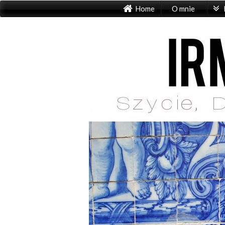
Home
O mnie