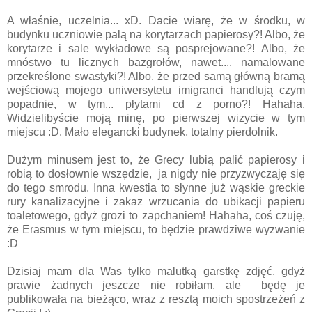
A właśnie, uczelnia... xD. Dacie wiarę, że w środku, w
budynku uczniowie palą na korytarzach papierosy?! Albo, że
korytarze i sale wykładowe są posprejowane?! Albo, że
mnóstwo tu licznych bazgrołów, nawet.... namalowane
przekreślone swastyki?! Albo, że przed samą główną bramą
wejściową mojego uniwersytetu imigranci handlują czym
popadnie, w tym... płytami cd z porno?! Hahaha.
Widzielibyście moją minę, po pierwszej wizycie w tym
miejscu :D. Mało elegancki budynek, totalny pierdolnik.
Dużym minusem jest to, że Grecy lubią palić papierosy i
robią to dosłownie wszędzie, ja nigdy nie przyzwyczaję się
do tego smrodu. Inna kwestia to słynne już wąskie greckie
rury kanalizacyjne i zakaz wrzucania do ubikacji papieru
toaletowego, gdyż grozi to zapchaniem! Hahaha, coś czuję,
że Erasmus w tym miejscu, to będzie prawdziwe wyzwanie
:D
Dzisiaj mam dla Was tylko malutką garstkę zdjęć, gdyż
prawie żadnych jeszcze nie robiłam, ale będę je
publikowała na bieżąco, wraz z resztą moich spostrzeżeń z