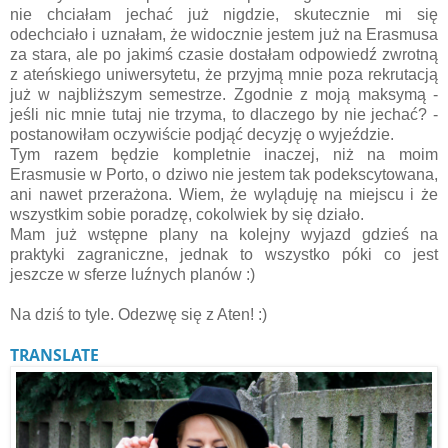
nie chciałam jechać już nigdzie, skutecznie mi się
odechciało i uznałam, że widocznie jestem już na Erasmusa
za stara, ale po jakimś czasie dostałam odpowiedź zwrotną
z ateńskiego uniwersytetu, że przyjmą mnie poza rekrutacją
już w najbliższym semestrze. Zgodnie z moją maksymą -
jeśli nic mnie tutaj nie trzyma, to dlaczego by nie jechać? -
postanowiłam oczywiście podjąć decyzję o wyjeździe.
Tym razem będzie kompletnie inaczej, niż na moim
Erasmusie w Porto, o dziwo nie jestem tak podekscytowana,
ani nawet przerażona. Wiem, że wyląduję na miejscu i że
wszystkim sobie poradzę, cokolwiek by się działo.
Mam już wstępne plany na kolejny wyjazd gdzieś na
praktyki zagraniczne, jednak to wszystko póki co jest
jeszcze w sferze luźnych planów :)
Na dziś to tyle. Odezwę się z Aten! :)
TRANSLATE