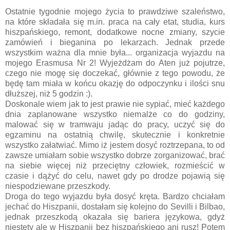
Ostatnie tygodnie mojego życia to prawdziwe szaleństwo,
na które składała się m.in. praca na cały etat, studia, kurs
hiszpańskiego, remont, dodatkowe nocne zmiany, szycie
zamówień i bieganina po lekarzach. Jednak przede
wszystkim ważna dla mnie była... organizacja wyjazdu na
mojego Erasmusa Nr 2! Wyjeżdżam do Aten już pojutrze,
czego nie mogę się doczekać, głównie z tego powodu, że
będę tam miała w końcu okazję do odpoczynku i ilości snu
dłuższej, niż 5 godzin :).
Doskonale wiem jak to jest prawie nie sypiać, mieć każdego
dnia zaplanowane wszystko niemalże co do godziny,
malować się w tramwaju jadąc do pracy, uczyć się do
egzaminu na ostatnią chwilę, skutecznie i konkretnie
wszystko załatwiać. Mimo iż jestem dosyć roztrzepana, to od
zawsze umiałam sobie wszystko dobrze zorganizować, brać
na siebie więcej niż przeciętny człowiek, rozmieścić w
czasie i dążyć do celu, nawet gdy po drodze pojawią się
niespodziewane przeszkody.
Droga do tego wyjazdu była dosyć kręta. Bardzo chciałam
jechać do Hiszpanii, dostałam się kolejno do Sevilli i Bilbao,
jednak przeszkodą okazała się bariera językowa, gdyż
niestety ale w Hiszpanii bez hiszpańskiego ani rusz! Potem