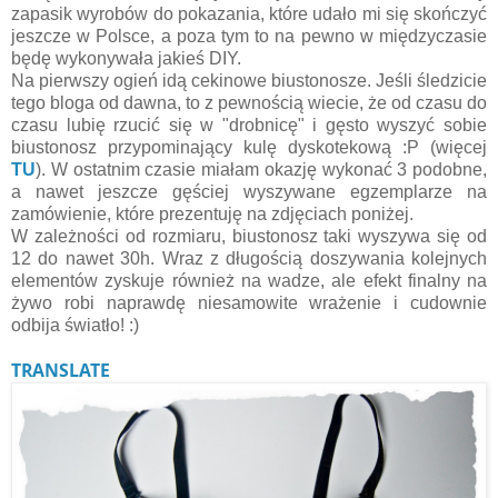
zapasik wyrobów do pokazania, które udało mi się skończyć
jeszcze w Polsce, a poza tym to na pewno w międzyczasie
będę wykonywała jakieś DIY.
Na pierwszy ogień idą cekinowe biustonosze. Jeśli śledzicie
tego bloga od dawna, to z pewnością wiecie, że od czasu do
czasu lubię rzucić się w "drobnicę" i gęsto wyszyć sobie
biustonosz przypominający kulę dyskotekową :P (więcej
TU
). W ostatnim czasie miałam okazję wykonać 3 podobne,
a nawet jeszcze gęściej wyszywane egzemplarze na
zamówienie, które prezentuję na zdjęciach poniżej.
W zależności od rozmiaru, biustonosz taki wyszywa się od
12 do nawet 30h. Wraz z długością doszywania kolejnych
elementów zyskuje również na wadze, ale efekt finalny na
żywo robi naprawdę niesamowite wrażenie i cudownie
odbija światło! :)
TRANSLATE