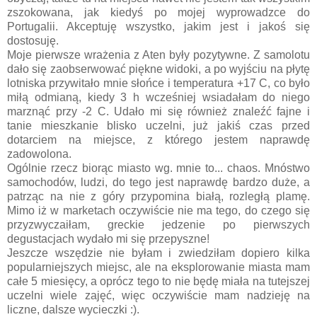
zszokowana, jak kiedyś po mojej wyprowadzce do
Portugalii. Akceptuję wszystko, jakim jest i jakoś się
dostosuję.
Moje pierwsze wrażenia z Aten były pozytywne. Z samolotu
dało się zaobserwować piękne widoki, a po wyjściu na płytę
lotniska przywitało mnie słońce i temperatura +17 C, co było
miłą odmianą, kiedy 3 h wcześniej wsiadałam do niego
marznąć przy -2 C. Udało mi się również znaleźć fajne i
tanie mieszkanie blisko uczelni, już jakiś czas przed
dotarciem na miejsce, z którego jestem naprawdę
zadowolona.
Ogólnie rzecz biorąc miasto wg. mnie to... chaos. Mnóstwo
samochodów, ludzi, do tego jest naprawdę bardzo duże, a
patrząc na nie z góry przypomina białą, rozległą plamę.
Mimo iż w marketach oczywiście nie ma tego, do czego się
przyzwyczaiłam, greckie jedzenie po pierwszych
degustacjach wydało mi się przepyszne!
Jeszcze wszędzie nie byłam i zwiedziłam dopiero kilka
popularniejszych miejsc, ale na eksplorowanie miasta mam
całe 5 miesięcy, a oprócz tego to nie będę miała na tutejszej
uczelni wiele zajęć, więc oczywiście mam nadzieję na
liczne, dalsze wycieczki :).