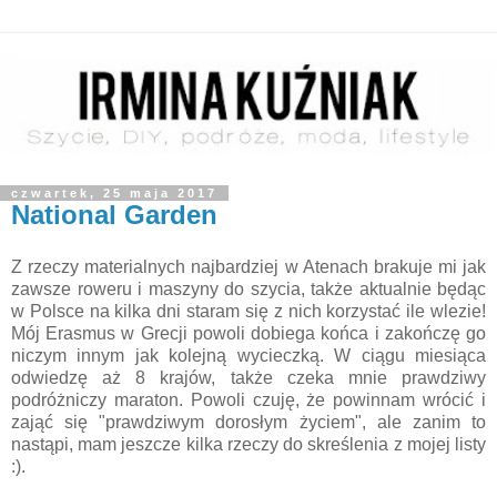
czwartek, 25 maja 2017
National Garden
Z rzeczy materialnych najbardziej w Atenach brakuje mi jak
zawsze roweru i maszyny do szycia, także aktualnie będąc
w Polsce na kilka dni staram się z nich korzystać ile wlezie!
Mój Erasmus w Grecji powoli dobiega końca i zakończę go
niczym innym jak kolejną wycieczką. W ciągu miesiąca
odwiedzę aż 8 krajów, także czeka mnie prawdziwy
podróżniczy maraton. Powoli czuję, że powinnam wrócić i
zająć się "prawdziwym dorosłym życiem", ale zanim to
nastąpi, mam jeszcze kilka rzeczy do skreślenia z mojej listy
:).