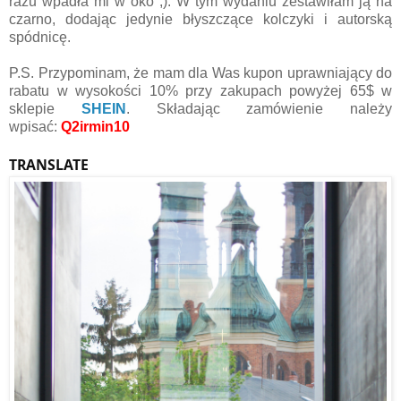
razu wpadła mi w oko ;). W tym wydaniu zestawiłam ją na
czarno, dodając jedynie błyszczące kolczyki i autorską
spódnicę.
P.S. Przypominam, że mam dla Was k
upon
uprawniający do
rabatu w wysokości 10% przy zakupach powyżej 65$ w
sklepie
SHEIN
.
Składając zamówienie należy
wpisać
:
Q2irmin10
TRANSLATE