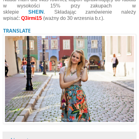
w wysokości 15% przy zakupach w
sklepie
SHEIN
.
Składając zamówienie należy
wpisać
:
Q3irmi15
(ważny do 30 wrzesnia b.r.).
TRANSLATE