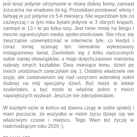
jest teraz jedynie utrzymanie w miarę dobrej formy, zamiast
zrzucenia nie wiadomo ile kg. Przestałam prostować włosy i
farbuję je już jedynie co 5-6 miesięcy. Nie wyjeżdżam tyle co
zazwyczaj i w tym roku byłam jedynie w 3 obcych krajach,
zamiast w 13 i to po kilka razy. Jest mnie mniej na blogu i
mocno ograniczyłam media społecznościowe. Nie chce się
zwyczajnie uzewnętrzniać w internecie tyle, co kiedyś i
coraz mniej szanuję ten nierealnie wykreowany
instagramowy świat. Zwolniłam się z kilku narzuconych
sobie samej obowiązków, a moje dotychczasowe marzenia
nabrały innych kształtów. Dwa miesiące temu, dzień po
moich urodzinach zaręczyłam się :). Ostatnio właściwie nie
szyję, ale zastanawiam się nad uszyciem autorskiej sukni
ślubnej na mój specjalny dzień. Być może to lekkie
szaleństwo, a być może to właśnie jedno z moich
największych wyzwań. Jeszcze nie zdecydowałam.
W każdym razie w końcu od dawna czuję w sobie spokój i
mam poczucie, że wszystko w moim życiu dzieje się we
właściwym czasie i miejscu. Tego Wam też życzę w
nadchodzącym roku 2020 :).