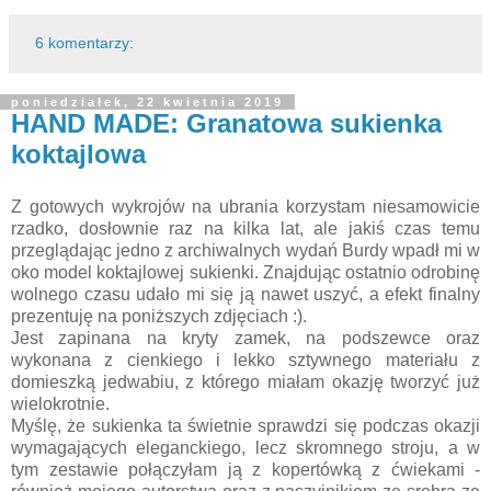
6 komentarzy:
poniedziałek, 22 kwietnia 2019
HAND MADE: Granatowa sukienka
koktajlowa
Z gotowych wykrojów na ubrania korzystam niesamowicie
rzadko, dosłownie raz na kilka lat, ale jakiś czas temu
przeglądając jedno z archiwalnych wydań Burdy wpadł mi w
oko model koktajlowej sukienki. Znajdując ostatnio odrobinę
wolnego czasu udało mi się ją nawet uszyć, a efekt finalny
prezentuję na poniższych zdjęciach :).
Jest zapinana na kryty zamek, na podszewce oraz
wykonana z cienkiego i lekko sztywnego materiału z
domieszką jedwabiu, z którego miałam okazję tworzyć już
wielokrotnie.
Myślę, że sukienka ta świetnie sprawdzi się podczas okazji
wymagających eleganckiego, lecz skromnego stroju, a w
tym zestawie połączyłam ją z kopertówką z ćwiekami -