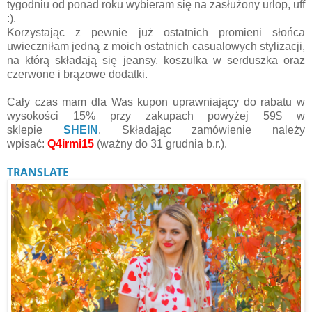
tygodniu od ponad roku wybieram się na zasłużony urlop, uff
:).
Korzystając z pewnie już ostatnich promieni słońca
uwieczniłam jedną z moich ostatnich casualowych stylizacji,
na którą składają się jeansy, koszulka w serduszka oraz
czerwone i brązowe dodatki.
Cały czas mam dla Was k
upon
uprawniający do rabatu w
wysokości 15% przy zakupach powyżej 59$ w
sklepie
SHEIN
.
Składając zamówienie należy
wpisać
:
Q4irmi15
(ważny do 31 grudnia b.r.).
TRANSLATE