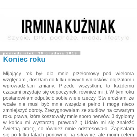
poniedziałek, 30 grudnia 2019
Koniec roku
Mijający rok był dla mnie przełomowy pod wieloma
względami, doszłam do kilku nowych wniosków, dojrzałam i
wprowadziłam zmiany. Przede wszystkim, to każdemu
czasami przydaje się odpoczynek, również mi :). W tym roku
postanowiłam odpuścić sobie wiele rzeczy. Stwierdziłam, że
wcale nie musi być mnie wszędzie pełno i mogę nieco
zmniejszyć obroty. Zrezygnowałam ze studiów na czwartym
roku prawa, które kosztowały mnie sporo nerwów. 3 dyplomy
w końcu mi wystarczą, prawda? :) Udało mi się znaleźć
świetną pracę, co również mnie odstresowało. Zapisałam
się po kilku latach ponownie na siłownię, ale moim celem