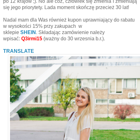
po 12 krajów ;). No ale cóż, człowiek się zmienia i zmieniają
się jego priorytety. Lada moment skończę przecież 30 lat!
Nadal mam dla Was również k
upon
uprawniający do rabatu
w wysokości 15% przy zakupach w
sklepie
SHEIN
.
Składając zamówienie należy
wpisać
:
Q3irmi15
(ważny do 30 wrzesnia b.r.).
TRANSLATE