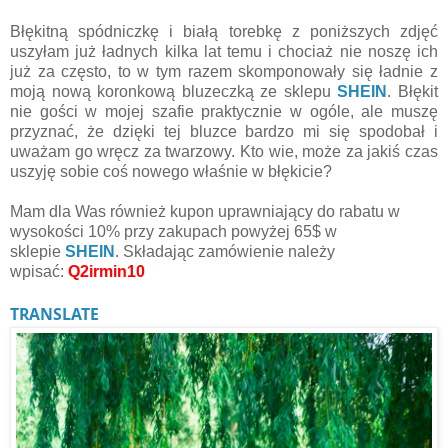
Błękitną spódniczkę i białą torebkę z poniższych zdjęć
uszyłam już ładnych kilka lat temu i chociaż nie noszę ich
już za często, to w tym razem skomponowały się ładnie z
moją nową koronkową bluzeczką ze sklepu
SHEIN
. Błękit
nie gości w mojej szafie praktycznie w ogóle, ale muszę
przyznać, że dzięki tej bluzce bardzo mi się spodobał i
uważam go wręcz za twarzowy. Kto wie, może za jakiś czas
uszyję sobie coś nowego właśnie w błękicie?
Mam dla Was również k
upon
uprawniający do rabatu w
wysokości 10% przy zakupach powyżej 65$ w
sklepie
SHEIN
.
Składając zamówienie należy
wpisać
:
Q2irmin10
TRANSLATE