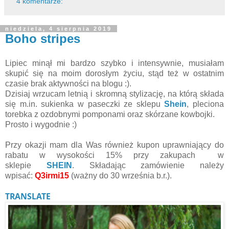
4 komentarze:
niedziela, 4 sierpnia 2019
Boho stripes
Lipiec minął mi bardzo szybko i intensywnie, musiałam
skupić się na moim dorosłym życiu, stąd też w ostatnim
czasie brak aktywności na blogu :).
Dzisiaj wrzucam letnią i skromną stylizację, na którą składa
się m.in. sukienka w paseczki ze sklepu
Shein
, pleciona
torebka z ozdobnymi pomponami oraz skórzane kowbojki.
Prosto i wygodnie :)
Przy okazji mam dla Was również k
upon
uprawniający do
rabatu w wysokości 15% przy zakupach w
sklepie
SHEIN
.
Składając zamówienie należy
wpisać
:
Q3irmi15
(ważny do 30 września b.r.).
TRANSLATE