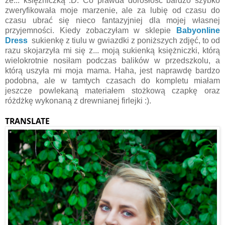
że... księżniczką :D. Co prawda dorosłość bardzo szybko
zweryfikowała moje marzenie, ale za lubię od czasu do
czasu ubrać się nieco fantazyjniej dla mojej własnej
przyjemności. Kiedy zobaczyłam w sklepie
Babyonline
Dress
sukienkę z tiulu w gwiazdki z poniższych zdjęć, to od
razu skojarzyła mi się z... moją sukienką księżniczki, którą
wielokrotnie nosiłam podczas balików w przedszkolu, a
którą uszyła mi moja mama. Haha, jest naprawdę bardzo
podobna, ale w tamtych czasach do kompletu miałam
jeszcze powlekaną materiałem stożkową czapkę oraz
różdżkę wykonaną z drewnianej firlejki :).
TRANSLATE