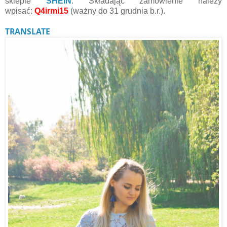
sklepie
SHEIN
.
Składając zamówienie należy
wpisać
:
Q4irmi15
(ważny do 31 grudnia b.r.).
TRANSLATE