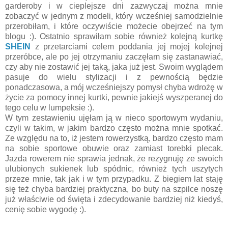
garderoby i w cieplejsze dni zazwyczaj można mnie
zobaczyć w jednym z modeli, który wcześniej samodzielnie
przerobiłam, i które oczywiście możecie obejrzeć na tym
blogu :). Ostatnio sprawiłam sobie również kolejną kurtkę
SHEIN
z przetarciami celem poddania jej mojej kolejnej
przeróbce, ale po jej otrzymaniu zaczęłam się zastanawiać,
czy aby nie zostawić jej taką, jaka już jest. Swoim wyglądem
pasuje do wielu stylizacji i z pewnością będzie
ponadczasowa, a mój wcześniejszy pomysł chyba wdrożę w
życie za pomocy innej kurtki, pewnie jakiejś wyszperanej do
tego celu w lumpeksie :).
W tym zestawieniu ujęłam ją w nieco sportowym wydaniu,
czyli w takim, w jakim bardzo często można mnie spotkać.
Ze względu na to, iż jestem rowerzystką, bardzo często mam
na sobie sportowe obuwie oraz zamiast torebki plecak.
Jazda rowerem nie sprawia jednak, że rezygnuję ze swoich
ulubionych sukienek lub spódnic, również tych uszytych
przeze mnie, tak jak i w tym przypadku. Z biegiem lat staję
się też chyba bardziej praktyczna, bo buty na szpilce noszę
już właściwie od święta i zdecydowanie bardziej niż kiedyś,
cenię sobie wygodę :).