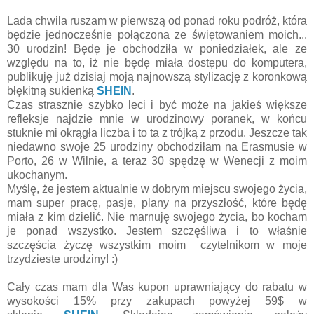
Lada chwila ruszam w pierwszą od ponad roku podróż, która
będzie jednocześnie połączona ze świętowaniem moich...
30 urodzin! Będę je obchodziła w poniedziałek, ale ze
względu na to, iż nie będę miała dostępu do komputera,
publikuję już dzisiaj moją najnowszą stylizację z koronkową
błękitną sukienką
SHEIN
.
Czas strasznie szybko leci i być może na jakieś większe
refleksje najdzie mnie w urodzinowy poranek, w końcu
stuknie mi okrągła liczba i to ta z trójką z przodu. Jeszcze tak
niedawno swoje 25 urodziny obchodziłam na Erasmusie w
Porto, 26 w Wilnie, a teraz 30 spędzę w Wenecji z moim
ukochanym.
Myślę, że jestem aktualnie w dobrym miejscu swojego życia,
mam super pracę, pasje, plany na przyszłość, które będę
miała z kim dzielić. Nie marnuję swojego życia, bo kocham
je ponad wszystko. Jestem szczęśliwa i to właśnie
szczęścia życzę wszystkim moim czytelnikom w moje
trzydzieste urodziny! :)
Cały czas mam dla Was k
upon
uprawniający do rabatu w
wysokości 15% przy zakupach powyżej 59$ w