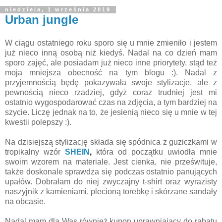
niedziela, 1 września 2019
Urban jungle
W ciągu ostatniego roku sporo się u mnie zmieniło i jestem
już nieco inną osobą niż kiedyś. Nadal na co dzień mam
sporo zajęć, ale posiadam już nieco inne priorytety, stąd też
moja mniejsza obecność na tym blogu :). Nadal z
przyjemnością będę pokazywała swoje stylizacje, ale z
pewnością nieco rzadziej, gdyż coraz trudniej jest mi
ostatnio wygospodarować czas na zdjęcia, a tym bardziej na
szycie. Liczę jednak na to, że jesienią nieco się u mnie w tej
kwestii polepszy :).
Na dzisiejszą stylizację składa się spódnica z guziczkami w
tropikalny wzór
SHEIN
,
która od początku uwiodła mnie
swoim wzorem na materiale. Jest cienka, nie prześwituje,
także doskonale sprawdza się podczas ostatnio panujących
upałów. Dobrałam do niej zwyczajny t-shirt oraz wyrazisty
naszyjnik z kamieniami, plecioną torebkę i skórzane sandały
na obcasie.
Nadal mam dla Was również k
upon
uprawniający do rabatu