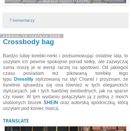
7 komentarzy:
sobota, 15 czerwca 2019
Crossbody bag
Bardzo lubię torebki-nerki i podsumowując ostatnie lata, to
uszyłam ich pewnie spokojnie ponad setkę, ale zazwyczaj
sama noszę je w wersji raczej na sportowo. Od jakiegoś
czasu posiadam też pikowaną torebkę tego
typu
Dresslily
stylizowaną na styl Chanel i przyznam, że
świetnie sprawdza się ona również w tych eleganckich
stylizacjach, jak i tych bardziej swobodnych, jak na spacer
czy rower. W tym wydaniu połączyłam ją z jedną z moich
ulubionych bluzek
SHEIN
oraz autorską spódniczką, którą
uszyłam pod koniec marca.
TRANSLATE