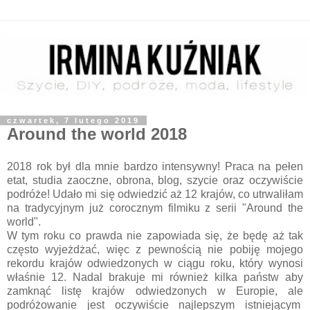
czwartek, 7 lutego 2019
Around the world 2018
2018 rok był dla mnie bardzo intensywny! Praca na pełen
etat, studia zaoczne, obrona, blog, szycie oraz oczywiście
podróże! Udało mi się odwiedzić aż 12 krajów, co utrwaliłam
na tradycyjnym już corocznym filmiku z serii "Around the
world".
✈️
🌍
W tym roku co prawda nie zapowiada się, że będę aż tak
często wyjeżdżać, więc z pewnością nie pobiję mojego
rekordu krajów odwiedzonych w ciągu roku, który wynosi
właśnie 12. Nadal brakuje mi również kilka państw aby
zamknąć listę krajów odwiedzonych w Europie, ale
podróżowanie jest oczywiście najlepszym istniejącym