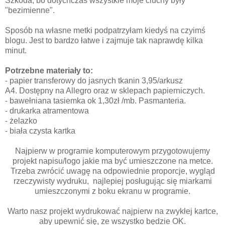
Szkoda, bo dotychczas wszystkie moje ciuchy były
"bezimienne".
Sposób na własne metki podpatrzyłam kiedyś na czyimś
blogu. Jest to bardzo łatwe i zajmuje tak naprawdę kilka
minut.
Potrzebne materiały to:
- papier transferowy do jasnych tkanin 3,95/arkusz
A4. Dostępny na Allegro oraz w sklepach papierniczych.
- bawełniana tasiemka ok 1,30zł /mb. Pasmanteria.
- drukarka atramentowa
- żelazko
- biała czysta kartka
Najpierw w programie komputerowym przygotowujemy
projekt napisu/logo jakie ma być umieszczone na metce.
Trzeba zwrócić uwagę na odpowiednie proporcje, wygląd
rzeczywisty wydruku, najlepiej posługując się miarkami
umieszczonymi z boku ekranu w programie.
Warto nasz projekt wydrukować najpierw na zwykłej kartce,
aby upewnić się, ze wszystko będzie OK.