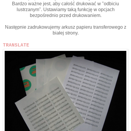
Bardzo ważne jest, aby całość drukować w "odbiciu
lustrzanym". Ustawiamy taką funkcję w opcjach
bezpośrednio przed drukowaniem.
Następnie zadrukowujemy arkusz papieru transferowego z
białej strony.
TRANSLATE