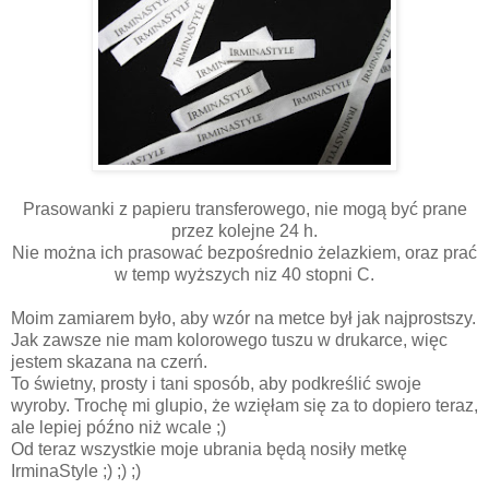
Prasowanki z papieru transferowego, nie mogą być prane
przez kolejne 24 h.
Nie można ich prasować bezpośrednio żelazkiem, oraz prać
w temp wyższych niz 40 stopni C.
Moim zamiarem było, aby wzór na metce był jak najprostszy.
Jak zawsze nie mam kolorowego tuszu w drukarce, więc
jestem skazana na czerń.
To świetny, prosty i tani sposób, aby podkreślić swoje
wyroby. Trochę mi glupio, że wzięłam się za to dopiero teraz,
ale lepiej późno niż wcale ;)
Od teraz wszystkie moje ubrania będą nosiły metkę
IrminaStyle ;) ;) ;)