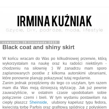
czwartek, 28 listopada 2013
Black coat and shiny skirt
W końcu wracam do Was po kilkudniowej przerwie, którą
wykorzystałam na naukę oraz ku radości niektórym -
chodzeniu na siłownię :) W zanadrzu mam sporo
zaplanowanych postów z kilkoma autorskimi ubraniami,
które ponownie planuję pokazywać tutaj regularnie.
Zanim jednak przejdziemy do tego co uszyłam, tym razem
mam dla Was moją dzisiejszą stylizację. Jak już pewnie
zauważyliście, w ostatnim czasie upodobałam sobie
połączenie czerni i bieli. W tym wydaniu postawiłam na
ciepły płaszcz
Sheinside
, ulubiony kapelusz typu fedora,
kwiecistą torbę Parfois oraz grafitową spódnicę z połyskiem