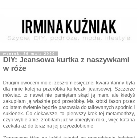
wtorek, 26 maja 2020
DIY: Jeansowa kurtka z naszywkami
w róże
Drugim owocem mojej zeszłomiesięcznej kwarantanny była
dla mnie kolejna przeróbka kurteczki jeansowej. Szczerze
mówiąc, to nawet nie pamiętam skąd ją mam, ale kiedyś
zakupiłam ją właśnie pod przeróbkę. Ma krótki fason przez
co latem świetnie będzie pasowała do taliowanych spódnic i
sukienek. Co ciekawsze, to pierwszy krok tej metamorfozy,
czyli wybielanie, zrobiłam już w ubiegłym roku, więc katana
czekała aż do teraz na jej przyozdobienie.