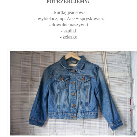
POTRZEBUJEMY:
- kurtkę jeansową
- wybielacz, np. Ace + spryskiwacz
- dowolne naszywki
- szpilki
- żelazko