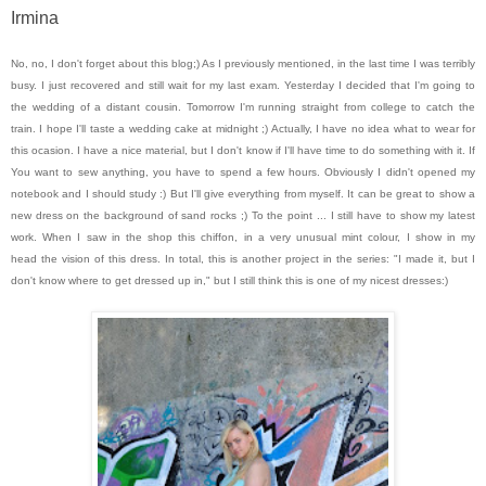
Irmina
No, no, I don't forget about this blog;)
As I previously mentioned, in the last time I was terribly
busy. I just recovered and still wait for my last exam. Yesterday I decided that I'm going to
the wedding of a distant cousin. Tomorrow I'm running straight from college to catch the
train. I hope I'll taste a wedding cake at midnight ;) Actually, I have no idea what to wear for
this ocasion. I have a nice material, but I don't know if I'll have time to do something with it. If
You want to sew anything, you have to spend a few hours. Obviously I didn't opened my
notebook and I should study :) But I'll give everything from myself. It can be great to show a
new dress on the background of sand rocks ;) To the point ... I still have to show my latest
work. When I saw in the shop this chiffon, in a very unusual mint colour, I show in my
head the vision of this dress.
In total, this is another project in the series: "I made it, but I
don't know where to get dressed up in," but I still think this is one of my nicest dresses:)