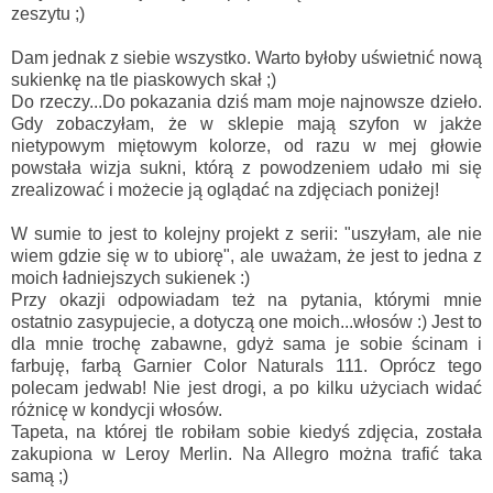
zeszytu ;)
Dam jednak z siebie wszystko. Warto byłoby uświetnić nową
sukienkę na tle piaskowych skał ;)
Do rzeczy...Do pokazania dziś mam moje najnowsze dzieło.
Gdy zobaczyłam, że w sklepie mają szyfon w jakże
nietypowym miętowym kolorze, od razu w mej głowie
powstała wizja sukni, którą z powodzeniem udało mi się
zrealizować i możecie ją oglądać na zdjęciach poniżej!
W sumie to jest to kolejny projekt z serii: "uszyłam, ale nie
wiem gdzie się w to ubiorę", ale uważam, że jest to jedna z
moich ładniejszych sukienek :)
Przy okazji odpowiadam też na pytania, którymi mnie
ostatnio zasypujecie, a dotyczą one moich...włosów :) Jest to
dla mnie trochę zabawne, gdyż sama je sobie ścinam i
farbuję, farbą Garnier Color Naturals 111. Oprócz tego
polecam jedwab! Nie jest drogi, a po kilku użyciach widać
różnicę w kondycji włosów.
Tapeta, na której tle robiłam sobie kiedyś zdjęcia, została
zakupiona w Leroy Merlin. Na Allegro można trafić taka
samą ;)