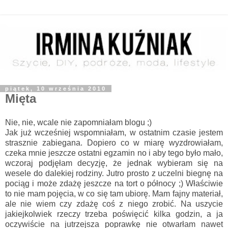
piątek, 10 września 2010
Mięta
Nie, nie, wcale nie zapomniałam blogu ;)
Jak już wcześniej wspomniałam, w ostatnim czasie jestem
strasznie zabiegana. Dopiero co w miarę wyzdrowiałam,
czeka mnie jeszcze ostatni egzamin no i aby tego było mało,
wczoraj podjęłam decyzję, że jednak wybieram się na
wesele do dalekiej rodziny. Jutro prosto z uczelni biegnę na
pociąg i może zdażę jeszcze na tort o północy ;) Właściwie
to nie mam pojęcia, w co się tam ubiorę. Mam fajny materiał,
ale nie wiem czy zdażę coś z niego zrobić. Na uszycie
jakiejkolwiek rzeczy trzeba poświęcić kilka godzin, a ja
oczywiście na jutrzejsza poprawkę nie otwarłam nawet