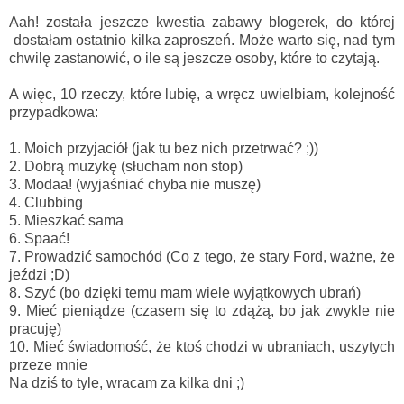
Aah! została jeszcze kwestia zabawy blogerek, do której
dostałam ostatnio kilka zaproszeń. Może warto się, nad tym
chwilę zastanowić, o ile są jeszcze osoby, które to czytają.
A więc, 10 rzeczy, które lubię, a wręcz uwielbiam, kolejność
przypadkowa:
1. Moich przyjaciół (jak tu bez nich przetrwać? ;))
2. Dobrą muzykę (słucham non stop)
3. Modaa! (wyjaśniać chyba nie muszę)
4. Clubbing
5. Mieszkać sama
6. Spaać!
7. Prowadzić samochód (Co z tego, że stary Ford, ważne, że
jeździ ;D)
8. Szyć (bo dzięki temu mam wiele wyjątkowych ubrań)
9. Mieć pieniądze (czasem się to zdążą, bo jak zwykle nie
pracuję)
10. Mieć świadomość, że ktoś chodzi w ubraniach, uszytych
przeze mnie
Na dziś to tyle, wracam za kilka dni ;)