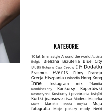
.
10 lat Irminastyle
Around the world
Austria
Bielizna
Biżuteria
Blue City
Belgia
Dodatki
DIY
Bluzki
Bułgaria
Cypr
Czechy
Events
Erasmus
Filmy
Francja
Grecja
Hiszpania
Hong Kong
Holandia
Inne
Instagram mix
Irlandia
Konkursy
Kopertówki
Kombinezony
Kostiumy i przebrania
Książki
Kosmetyczki
Kurtki jeansowe
Madera
Majorka
Litwa
Moja
Maroko
Malta
Moda męska
fotografia
Moje pokazy mody
Nerki