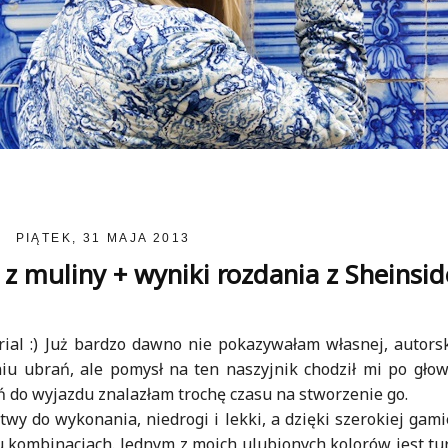
PIĄTEK, 31 MAJA 2013
i z muliny + wyniki rozdania z Sheinsi
ial :) Już bardzo dawno nie pokazywałam własnej, autorski
iu ubrań, ale pomysł na ten naszyjnik chodził mi po gło
ń do wyjazdu znalazłam trochę czasu na stworzenie go.
twy do wykonania, niedrogi i lekki, a dzięki szerokiej gam
kombinacjach. Jednym z moich ulubionych kolorów jest tur