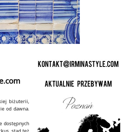
de.com
ej biżuterii,
wie od dawna.
ie dostępnych
kus, stąd też