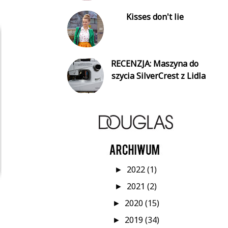
Kisses don't lie
RECENZJA: Maszyna do
szycia SilverCrest z Lidla
2022
(1)
►
2021
(2)
►
2020
(15)
►
2019
(34)
►