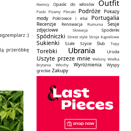
Outfit
Opaski do włosów
Niemcy
Podróże
Pokazy
Paski
Piżamy
Plecaki
Portugalia
mody
Pokrowce i etui
Recenzje
Sesje
Renowacja
Rumunia
zdjęciowe
Spodenki
Słowacja
egzemplarz :)
Spódniczki
Street style
Stroje Kąpielowe
Sukienki
Szale
Szycie
Ślub
Topy
Ubrania
tą przeróbkę
Torebki
Uroda
Uszyte przeze mnie
Welony
Wielka
Wyróżnienia
Wyspy
Brytania
Włochy
Zakupy
greckie