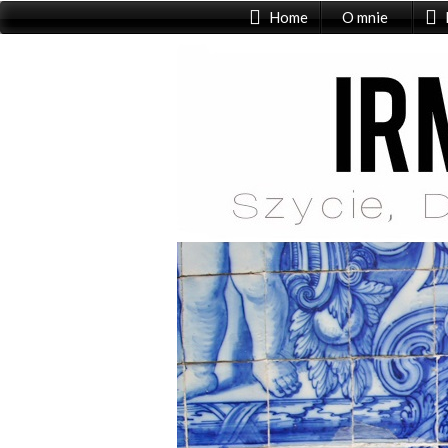
Home
O mnie