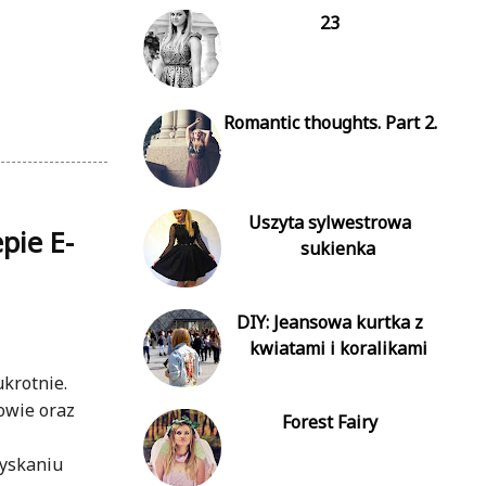
23
Romantic thoughts. Part 2.
Uszyta sylwestrowa
pie E-
sukienka
DIY: Jeansowa kurtka z
kwiatami i koralikami
krotnie.
owie oraz
Forest Fairy
zyskaniu