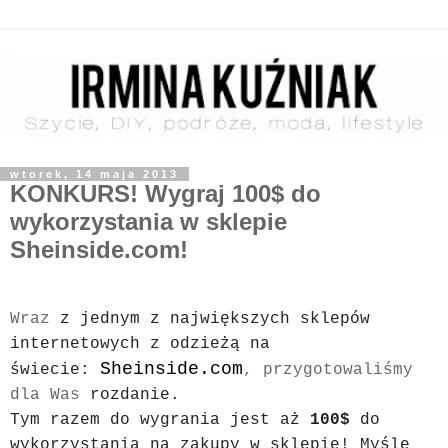
wtorek, 14 maja 2013
KONKURS! Wygraj 100$ do
wykorzystania w sklepie
Sheinside.com!
Wraz
z jednym z największych sklepów
internetowych z odzieżą na
Sheinside.com
świecie:
, przygotowaliśmy
dla Was
rozdanie.
Tym razem do wygrania jest aż
100$
do
wykorzystania na zakupy w sklepie! Myślę