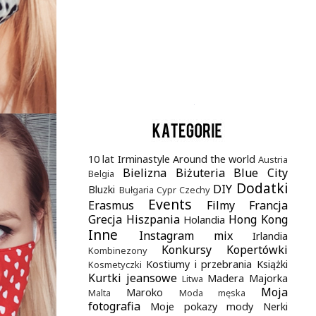
.
10 lat Irminastyle
Around the world
Austria
Bielizna
Biżuteria
Blue City
Belgia
Dodatki
DIY
Bluzki
Bułgaria
Cypr
Czechy
Events
Erasmus
Filmy
Francja
Grecja
Hiszpania
Hong Kong
Holandia
Inne
Instagram mix
Irlandia
Konkursy
Kopertówki
Kombinezony
Kostiumy i przebrania
Książki
Kosmetyczki
Kurtki jeansowe
Madera
Majorka
Litwa
Moja
Maroko
Malta
Moda męska
fotografia
Moje pokazy mody
Nerki