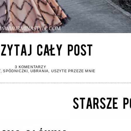
3 KOMENTARZY
T
,
SPÓDNICZKI
,
UBRANIA
,
USZYTE PRZEZE MNIE