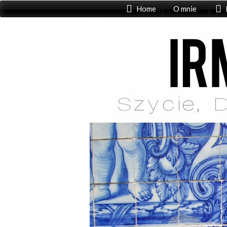
Home
O mnie