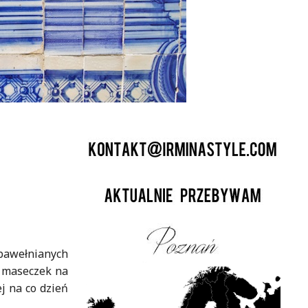
bawełnianych
h maseczek na
j na co dzień