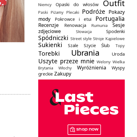
Outfit
Opaski do włosów
Niemcy
Podróże
Pokazy
Paski
Piżamy
Plecaki
Portugalia
mody
Pokrowce i etui
Recenzje
Sesje
Renowacja
Rumunia
zdjęciowe
Spodenki
Słowacja
Spódniczki
Street style
Stroje Kąpielowe
Sukienki
Szale
Szycie
Ślub
Topy
Ubrania
Torebki
Uroda
Uszyte przeze mnie
Welony
Wielka
Wyróżnienia
Wyspy
Brytania
Włochy
Zakupy
greckie