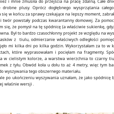
ież i mnie zmusiła do przejścia na pracę zdalną. Całe d
drobne plusy. Oprócz dogłębnego wysprzątania całego
a się w końcu za sprawy czekające na lepszy moment, zabrał
ki twór powstały podczas kwarantanny domowej. Za pomoc
 się, że pomysł na tę spódnicę (a właściwie sukienkę, gdyż
wna. Był to bardzo czasochłonny projekt ze względu na w
pasków z tiulu, odmierzanie właściwych odległości pomię
jęło mi kilka dni po kilka godzin. Wykorzystałam za to w 
ktach, które wyprasowałam i pocięłam na fragmenty. Spód
 w cielistym kolorze, a warstwa wierzchnia to czarny ti
mek z tyłu. Obwód koła u dołu to aż 4 metry, więc tym ba
u do wyszywania tego obszernego materiału.
 ale po ukończeniu wyszywania uznałam, że jako spódnicę b
ej właśnie wersji .