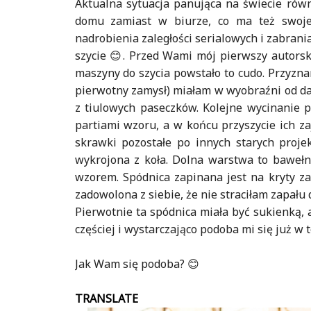
Aktualna sytuacja panująca na świecie równ
domu zamiast w biurze, co ma też swoje 
nadrobienia zaległości serialowych i zabrani
szycie 😊. Przed Wami mój pierwszy autors
maszyny do szycia powstało to cudo. Przyznam
pierwotny zamysł) miałam w wyobraźni od da
z tiulowych paseczków. Kolejne wycinanie 
partiami wzoru, a w końcu przyszycie ich za
skrawki pozostałe po innych starych proje
wykrojona z koła. Dolna warstwa to bawełna
wzorem. Spódnica zapinana jest na kryty za
zadowolona z siebie, że nie straciłam zapał
Pierwotnie ta spódnica miała być sukienką,
częściej i wystarczająco podoba mi się już w t
Jak Wam się podoba? 😊
TRANSLATE