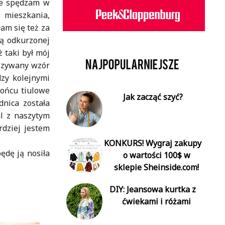
nie spędzam w
 mieszkania,
am się też za
ą odkurzonej
 taki był mój
yszywany wzór
dzy kolejnymi
końcu tiulowe
Jak zacząć szyć?
nica została
ul z naszytym
rdziej jestem
KONKURS! Wygraj zakupy
ędę ją nosiła
o wartości 100$ w
sklepie Sheinside.com!
DIY: Jeansowa kurtka z
ćwiekami i różami