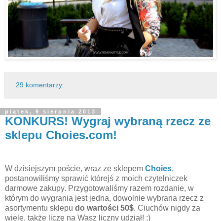
29 komentarzy:
piątek, 9 sierpnia 2013
KONKURS! Wygraj wybraną rzecz ze
sklepu Choies.com!
W dzisiejszym poście, wraz ze sklepem
Choies
,
postanowiliśmy sprawić którejś z moich czytelniczek
darmowe zakupy. Przygotowaliśmy razem rozdanie, w
którym do wygrania jest jedna, dowolnie wybrana rzecz z
asortymentu sklepu
do wartości 50$
. Ciuchów nigdy za
wiele, także liczę na Wasz liczny udział! :)