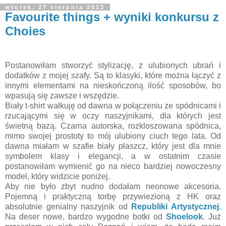
wtorek, 27 sierpnia 2013
Favourite things + wyniki konkursu z
Choies
Postanowiłam stworzyć stylizację, z ulubionych ubrań i
dodatków z mojej szafy. Są to klasyki, które można łączyć z
innymi elementami na nieskończoną ilość sposobów, bo
wpasują się zawsze i wszędzie.
Biały t-shirt wałkuję od dawna w połączeniu ze spódnicami i
rzucającymi się w oczy naszyjnikami, dla których jest
świetną bazą. Czarna autorska, rozkloszowana spódnica,
mimo swojej prostoty to mój ulubiony ciuch tego lata. Od
dawna miałam w szafie biały płaszcz, który jest dla mnie
symbolem klasy i elegancji, a w ostatnim czasie
postanowiłam wymienić go na nieco bardziej nowoczesny
model, który widzicie poniżej.
Aby nie było zbyt nudno dodałam neonowe akcesoria.
Pojemną i praktyczną torbę przywiezioną z HK oraz
absolutnie genialny naszyjnik od
Republiki Artystycznej
.
Na deser nowe, bardzo wygodne botki od
Shoelook
. Już