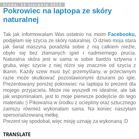
środa, 14 sierpnia 2013
Pokrowiec na laptopa ze skóry
naturalnej
Tak jak informowałam Was ostatnio na moim
Facebooku
,
podjęłam się szycia ze skóry naturalnej. O dziwo moja stara
jak świat maszyna poradziła sobie z nią całkiem nieźle,
obyło się bez złamanych igieł i nadmiernego prucia.
Naturalna skóra jest w sama w sobie bardzo sztywna i
gruba, więc szycie z niej różni się znacznie od szycia z
tkanin. Każdy szew musi być przemyślany, w przeciwnym
razie może skutkować pozostawionymi dziurami po igle.
Prezentowany poniżej pokrowiec na laptopa to prezent dla
mojego przyjaciela. Może nie wyszedł mi idealnie, ale tak
jak wspominałam, jest to moje pierwsze podejście do tego
materiału :) Pikowania w środku z ociepliny oraz sztucznego
zamszu również wykonałam sama. Na koniec naszyłam
spersonalizowaną metkę.
Prezent się spodobał, więc misję uznaję za wykonaną :D
TRANSLATE