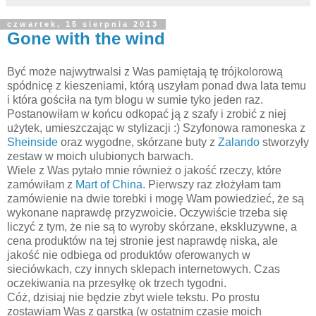
czwartek, 15 sierpnia 2013
Gone with the wind
Być może najwytrwalsi z Was pamiętają tę trójkolorową
spódnicę z kieszeniami, którą uszyłam ponad dwa lata temu
i która gościła na tym blogu w sumie tyko jeden raz.
Postanowiłam w końcu odkopać ją z szafy i zrobić z niej
użytek, umieszczając w stylizacji :) Szyfonowa ramoneska z
Sheinside
oraz wygodne, skórzane buty z
Zalando
stworzyły
zestaw w moich ulubionych barwach.
Wiele z Was pytało mnie również o jakość rzeczy, które
zamówiłam z
Mart of China
. Pierwszy raz złożyłam tam
zamówienie na dwie torebki i mogę Wam powiedzieć, że są
wykonane naprawdę przyzwoicie. Oczywiście trzeba się
liczyć z tym, że nie są to wyroby skórzane, ekskluzywne, a
cena produktów na tej stronie jest naprawdę niska, ale
jakość nie odbiega od produktów oferowanych w
sieciówkach, czy innych sklepach internetowych. Czas
oczekiwania na przesyłkę ok trzech tygodni.
Cóż, dzisiaj nie będzie zbyt wiele tekstu. Po prostu
zostawiam Was z garstką (w ostatnim czasie moich