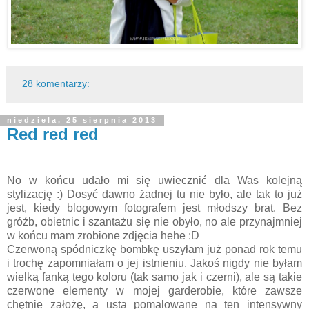
28 komentarzy:
niedziela, 25 sierpnia 2013
Red red red
No w końcu udało mi się uwiecznić dla Was kolejną
stylizację :) Dosyć dawno żadnej tu nie było, ale tak to już
jest, kiedy blogowym fotografem jest młodszy brat. Bez
gróźb, obietnic i szantażu się nie obyło, no ale przynajmniej
w końcu mam zrobione zdjęcia hehe :D
Czerwoną spódniczkę bombkę uszyłam już ponad rok temu
i trochę zapomniałam o jej istnieniu. Jakoś nigdy nie byłam
wielką fanką tego koloru (tak samo jak i czerni), ale są takie
czerwone elementy w mojej garderobie, które zawsze
chętnie założę, a usta pomalowane na ten intensywny