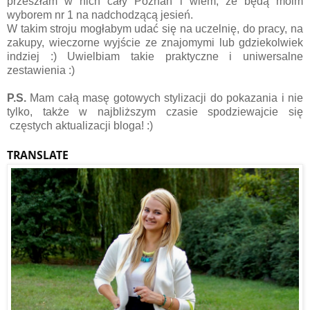
przeszłam w nich cały Poznań i wiem, że będą moim
wyborem nr 1 na nadchodzącą jesień.
W takim stroju mogłabym udać się na uczelnię, do pracy, na
zakupy, wieczorne wyjście ze znajomymi lub gdziekolwiek
indziej :) Uwielbiam takie praktyczne i uniwersalne
zestawienia :)
P.S.
Mam całą masę gotowych stylizacji do pokazania i nie
tylko, także w najbliższym czasie spodziewajcie się
częstych aktualizacji bloga! :)
TRANSLATE