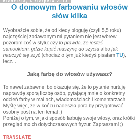
niedziela, 4 sierpnia 2013
O domowym farbowaniu włosów
słów kilka
Wyobraźcie sobie, że od kiedy bloguję (czyli 5,5 roku)
najczęściej zadawanym mi pytaniem nie jest wbrew
pozorom coś w stylu:
czy to prawda, że jesteś
samoukiem, gdzie kupić maszynę do szycia
albo
jak
nauczyć się szyć
(chociaż o tym już kiedyś pisałam
TU
),
lecz...
Jaką
farbę do włosów
używasz?
To nawet zabawne, bo okazuje się, że to pytanie nurtuję
naprawdę sporą liczbę osób, pytającą mnie o konkretny
odcień farby w mailach, wiadomościach i komentarzach.
Myślę więc, że w końcu nadeszła pora by przygotować
osobny post na ten temat :)
Poniżej o tym, w jaki sposób farbuję swoje włosy, oraz krótki
przegląd moich dotychczasowych fryzur. Zapraszam! ;)
TRANSLATE