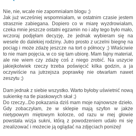
Nie, nie, wcale nie zapomniałam blogu ;)
Jak już wcześniej wspomniałam, w ostatnim czasie jestem
strasznie zabiegana. Dopiero co w miarę wyzdrowiałam,
czeka mnie jeszcze ostatni egzamin no i aby tego było mało,
wczoraj podjęłam decyzję, że jednak wybieram się na
wesele do dalekiej rodziny. Jutro prosto z uczelni biegnę na
pociąg i może zdażę jeszcze na tort o północy ;) Właściwie
to nie mam pojęcia, w co się tam ubiorę. Mam fajny materiał,
ale nie wiem czy zdażę coś z niego zrobić. Na uszycie
jakiejkolwiek rzeczy trzeba poświęcić kilka godzin, a ja
oczywiście na jutrzejsza poprawkę nie otwarłam nawet
zeszytu ;)
Dam jednak z siebie wszystko. Warto byłoby uświetnić nową
sukienkę na tle piaskowych skał ;)
Do rzeczy...Do pokazania dziś mam moje najnowsze dzieło.
Gdy zobaczyłam, że w sklepie mają szyfon w jakże
nietypowym miętowym kolorze, od razu w mej głowie
powstała wizja sukni, którą z powodzeniem udało mi się
zrealizować i możecie ją oglądać na zdjęciach poniżej!