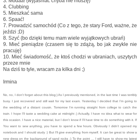
3. Modaa! (wyjaśniać chyba nie muszę)
4. Clubbing
5. Mieszkać sama
6. Spaać!
7. Prowadzić samochód (Co z tego, że stary Ford, ważne, że
jeździ ;D)
8. Szyć (bo dzięki temu mam wiele wyjątkowych ubrań)
9. Mieć pieniądze (czasem się to zdążą, bo jak zwykle nie
pracuję)
10. Mieć świadomość, że ktoś chodzi w ubraniach, uszytych
przeze mnie
Na dziś to tyle, wracam za kilka dni ;)
Irmina
No, no, I don't forget about this blog;)
As I previously mentioned, in the last time I was terribly
busy. I just recovered and still wait for my last exam. Yesterday I decided that I'm going to
the wedding of a distant cousin. Tomorrow I'm running straight from college to catch the
train. I hope I'll taste a wedding cake at midnight ;) Actually, I have no idea what to wear for
this ocasion. I have a nice material, but I don't know if I'll have time to do something with it. If
You want to sew anything, you have to spend a few hours. Obviously I didn't opened my
notebook and I should study :) But I'll give everything from myself. It can be great to show a
new dress on the background of sand rocks ;) To the point ... I still have to show my latest