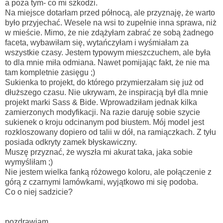
a poza tym- co mi szkodzi.
Na miejsce dotarłam przed północą, ale przyznaję, że warto
było przyjechać. Wesele na wsi to zupełnie inna sprawa, niż
w mieście. Mimo, że nie zdążyłam zabrać ze sobą żadnego
faceta, wybawiłam się, wytańczyłam i wyśmiałam za
wszystkie czasy. Jestem typowym mieszczuchem, ale była
to dla mnie miła odmiana. Nawet pomijając fakt, że nie ma
tam kompletnie zasięgu ;)
Sukienka to projekt, do którego przymierzałam się już od
dłuższego czasu. Nie ukrywam, że inspiracją był dla mnie
projekt marki Sass & Bide. Wprowadziłam jednak kilka
zamierzonych modyfikacji. Na razie daruję sobie szycie
sukienek o kroju odcinanym pod biustem. Mój model jest
rozkloszowany dopiero od talii w dół, na ramiączkach. Z tyłu
posiada odkryty zamek błyskawiczny.
Muszę przyznać, że wyszła mi akurat taka, jaka sobie
wymyśliłam ;)
Nie jestem wielka fanką różowego koloru, ale połączenie z
górą z czarnymi lamówkami, wyjątkowo mi się podoba.
Co o niej sadzicie?
pozdrawiam