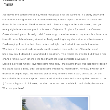
Irmina
Journey to the cousin's wedding, which took place over the weekend, it's pretty crazy and
spontaneous thing for me. On Saturday morning I made especially for this occasion this
dress, in the afternoon I had an exam, which I went straight to the train station, and go
nearly eight hours to take part in this event. Objective: To place Ryczów in the Cracow-
Częstochowa Upland.
Actually, I didn't want to go there because of my exam, but found that
it would be foolish to leave yet another family wedding in my dad's side, and besides-what
I'm damaging.
I went to that place before midnight, but I admit it was worth it to arrive.
Wedding in the countryside is totally another matter, than in the city. Although I didn't
bring any guy, I danced a lot and had a great fun. I'm a typical city dweller, but it was a nice
change for me. Even ignoring the fact that there is no complete coverage ;)
Dress is a project, which I invented some time ago. I must admit that I was inspired to design
the brand Sass & Bide. But I brought some intentional modification. For now, I will not sew
dresses in empire style. My model is globed only from the waist down, on straps. On the
back of with the outdoor zipper.
I must admit that this dress looks exactly like i wanted to be
;)
I'm not a big fan of pink color, but the connection with the black, particularly pleases me.
What do you think?