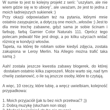
W sumie to jest to kolejny projekt z serii: "uszyłam, ale nie
wiem gdzie się w to ubiorę", ale uważam, że jest to jedna z
moich ładniejszych sukienek :)
Przy okazji odpowiadam też na pytania, którymi mnie
ostatnio zasypujecie, a dotyczą one moich...włosów :) Jest to
dla mnie trochę zabawne, gdyż sama je sobie ścinam i
farbuję, farbą Garnier Color Naturals 111. Oprócz tego
polecam jedwab! Nie jest drogi, a po kilku użyciach widać
różnicę w kondycji włosów.
Tapeta, na której tle robiłam sobie kiedyś zdjęcia, została
zakupiona w Leroy Merlin. Na Allegro można trafić taka
samą ;)
Aah! została jeszcze kwestia zabawy blogerek, do której
dostałam ostatnio kilka zaproszeń. Może warto się, nad tym
chwilę zastanowić, o ile są jeszcze osoby, które to czytają.
A więc, 10 rzeczy, które lubię, a wręcz uwielbiam, kolejność
przypadkowa:
1. Moich przyjaciół (jak tu bez nich przetrwać? ;))
2. Dobrą muzykę (słucham non stop)