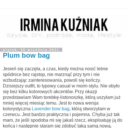
piątek, 30 września 2011
Plum bow bag
Jesień się zaczęła, a czas, kiedy można nosić letnie
spódnice bez rajstop, nie marznąć przy tym i nie
wzbudzając zainteresowania, powoli się kończy.
Dzisiejszy outfit, to typowy casual w moim stylu. Nie obyło
się bez kilku kolorowych akcentów. Przy okazji
przedstawiam Wam torebkę-listonoszkę, którą uszyłam już
mniej więcej miesiąc temu. Jest to nowa wersja
kolorystyczna
Lavender bow bag
, którą stworzyłam w
czerwcu. Jest bardzo praktyczna i pojemna. Chyba już tak
mam, że jeśli spodoba mi się jakaś rzecz, eksploatuję ją do
końca i następnie staram się zdobyć taką samą nową.