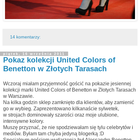
14 komentarzy:
piątek, 16 września 2011
Pokaz kolekcji United Colors of
Benetton w Złotych Tarasach
Wczoraj miałam przyjemność gościć na pokazie jesiennej
kolekcji marki United Colors of Benetton w Złotych Tarasach
w Warszawie.
Na kilka godzin sklep zamknięto dla klientów, aby zamienić
go w wybieg. Zaprezentowano kilkanaście sylwetek,
w strojach dominowały szarości oraz moje ulubione,
intensywne kolory.
Muszę przyznać, że nie spodziewałam się tylu celebrytów i
mediów. Byłam tam chyba jedyną blogerką :D
Specjalnym gościem wydarzenia był Alessandro Benetton