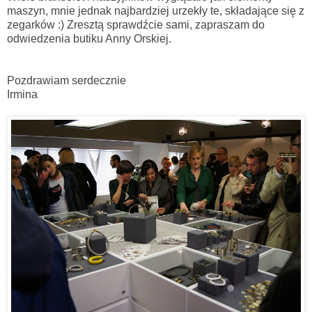
maszyn, mnie jednak najbardziej urzekły te, składające się z
zegarków :) Zresztą sprawdźcie sami, zapraszam do
odwiedzenia butiku Anny Orskiej.
Pozdrawiam serdecznie
Irmina