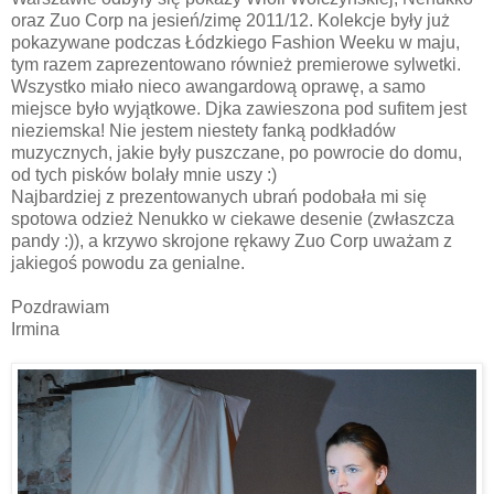
oraz Zuo Corp na jesień/zimę 2011/12. Kolekcje były już
pokazywane podczas Łódzkiego Fashion Weeku w maju,
tym razem zaprezentowano również premierowe sylwetki.
Wszystko miało nieco awangardową oprawę, a samo
miejsce było wyjątkowe. Djka zawieszona pod sufitem jest
nieziemska! Nie jestem niestety fanką podkładów
muzycznych, jakie były puszczane, po powrocie do domu,
od tych pisków bolały mnie uszy :)
Najbardziej z prezentowanych ubrań podobała mi się
spotowa odzież Nenukko w ciekawe desenie (zwłaszcza
pandy :)), a krzywo skrojone rękawy Zuo Corp uważam z
jakiegoś powodu za genialne.
Pozdrawiam
Irmina