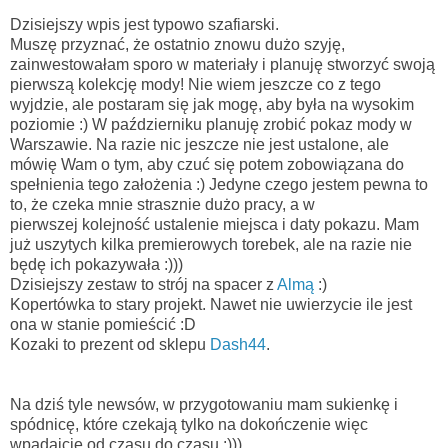
Dzisiejszy wpis jest typowo szafiarski.
Muszę przyznać, że ostatnio znowu dużo szyję,
zainwestowałam sporo w materiały i planuję stworzyć swoją
pierwszą kolekcję mody! Nie wiem jeszcze co z tego
wyjdzie, ale postaram się jak mogę, aby była na wysokim
poziomie :) W październiku planuję zrobić pokaz mody w
Warszawie. Na razie nic jeszcze nie jest ustalone, ale
mówię Wam o tym, aby czuć się potem zobowiązana do
spełnienia tego założenia :) Jedyne czego jestem pewna to
to, że czeka mnie strasznie dużo pracy, a w
pierwszej kolejność ustalenie miejsca i daty pokazu. Mam
już uszytych kilka premierowych torebek, ale na razie nie
będę ich pokazywała :)))
Dzisiejszy zestaw to strój na spacer z
Almą
:)
Kopertówka to stary projekt. Nawet nie uwierzycie ile jest
ona w stanie pomieścić :D
Kozaki to prezent od sklepu
Dash44
.
Na dziś tyle newsów, w przygotowaniu mam sukienkę i
spódnicę, które czekają tylko na dokończenie więc
wpadajcie od czasu do czasu :)))