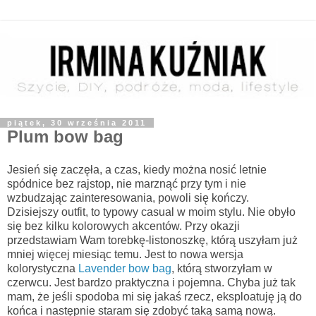
piątek, 30 września 2011
Plum bow bag
Jesień się zaczęła, a czas, kiedy można nosić letnie
spódnice bez rajstop, nie marznąć przy tym i nie
wzbudzając zainteresowania, powoli się kończy.
Dzisiejszy outfit, to typowy casual w moim stylu. Nie obyło
się bez kilku kolorowych akcentów. Przy okazji
przedstawiam Wam torebkę-listonoszkę, którą uszyłam już
mniej więcej miesiąc temu. Jest to nowa wersja
kolorystyczna
Lavender bow bag
, którą stworzyłam w
czerwcu. Jest bardzo praktyczna i pojemna. Chyba już tak
mam, że jeśli spodoba mi się jakaś rzecz, eksploatuję ją do
końca i następnie staram się zdobyć taką samą nową.