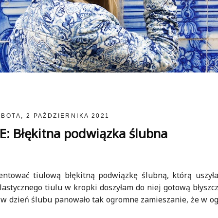
BOTA, 2 PAŹDZIERNIKA 2021
 Błękitna podwiązka ślubna
entować tiulową błękitną podwiązkę ślubną, którą uszyła
lastycznego tiulu w kropki doszyłam do niej gotową błyszc
że w dzień ślubu panowało tak ogromne zamieszanie, że w og