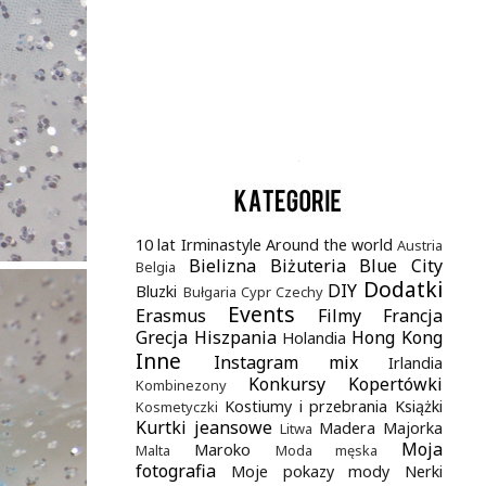
.
10 lat Irminastyle
Around the world
Austria
Bielizna
Biżuteria
Blue City
Belgia
Dodatki
DIY
Bluzki
Bułgaria
Cypr
Czechy
Events
Erasmus
Filmy
Francja
Grecja
Hiszpania
Hong Kong
Holandia
Inne
Instagram mix
Irlandia
Konkursy
Kopertówki
Kombinezony
Kostiumy i przebrania
Książki
Kosmetyczki
Kurtki jeansowe
Madera
Majorka
Litwa
Moja
Maroko
Malta
Moda męska
fotografia
Moje pokazy mody
Nerki