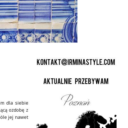
m dla siebie
zącą ozdobę z
óle jej nawet