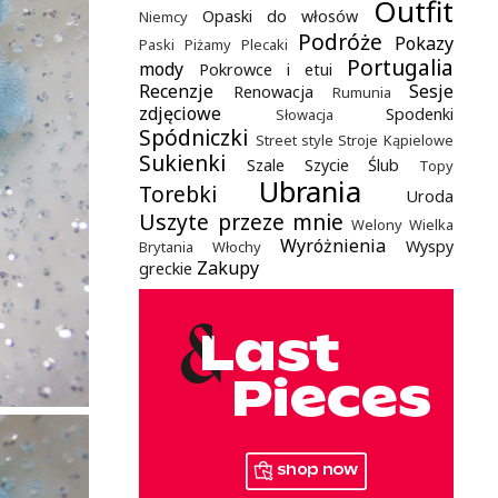
Outfit
Opaski do włosów
Niemcy
Podróże
Pokazy
Paski
Piżamy
Plecaki
Portugalia
mody
Pokrowce i etui
Recenzje
Sesje
Renowacja
Rumunia
zdjęciowe
Spodenki
Słowacja
Spódniczki
Street style
Stroje Kąpielowe
Sukienki
Szale
Szycie
Ślub
Topy
Ubrania
Torebki
Uroda
Uszyte przeze mnie
Welony
Wielka
Wyróżnienia
Wyspy
Brytania
Włochy
Zakupy
greckie