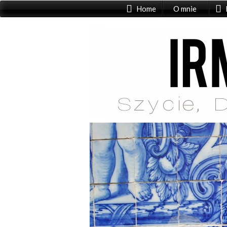
Home
O mnie