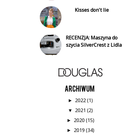
Kisses don't lie
RECENZJA: Maszyna do
szycia SilverCrest z Lidla
2022
(1)
►
2021
(2)
▼
2020
(15)
►
2019
(34)
►