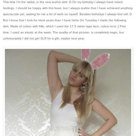
This time I'm the rabbit, in the new author skirt :D
On my birthday I always have mixed
feelings. I should be happy with this feast, but I always realize that I have achieved anything
spectacular yet, waiting for me a lot of work on myself. Besides birthdays I always feel old :D
But I know that I look for more years than I have hehe
On Tuesday I made the following
skirt. Made of cotton with frills, which I used the 17.5 meter tape lace, colour ecru ;) First
time, I used an elastic at the waist.
The quality of that pictuter is completely tragic, but
unfortunately I did not get SLR for a gift, maybe next year.