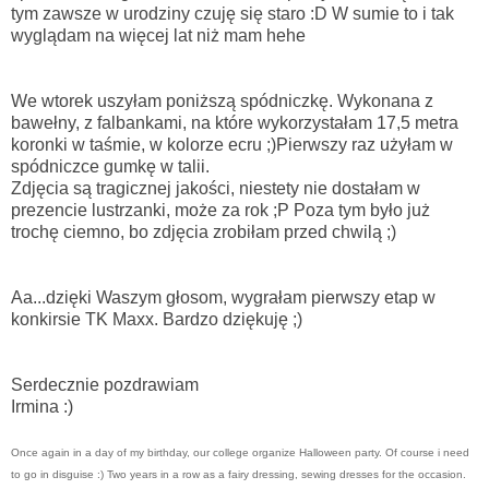
tym zawsze w urodziny czuję się staro :D W sumie to i tak
wyglądam na więcej lat niż mam hehe
We wtorek uszyłam poniższą spódniczkę. Wykonana z
bawełny, z falbankami, na które wykorzystałam 17,5 metra
koronki w taśmie, w kolorze ecru ;)Pierwszy raz użyłam w
spódniczce gumkę w talii.
Zdjęcia są tragicznej jakości, niestety nie dostałam w
prezencie lustrzanki, może za rok ;P Poza tym było już
trochę ciemno, bo zdjęcia zrobiłam przed chwilą ;)
Aa...dzięki Waszym głosom, wygrałam pierwszy etap w
konkirsie TK Maxx. Bardzo dziękuję ;)
Serdecznie pozdrawiam
Irmina :)
Once again in a day of my birthday, our college organize Halloween party. Of course i need
to go in disguise :) Two years in a row as a fairy dressing, sewing dresses for the occasion.