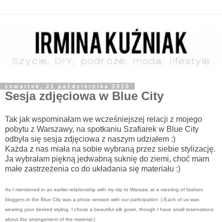
czwartek, 21 października 2010
Sesja zdjęciowa w Blue City
Tak jak wspominałam we wcześniejszej relacji z mojego
pobytu z Warszawy, na spotkaniu Szafiarek w Blue City
odbyła się sesja zdjęciowa z naszym udziałem :)
Każda z nas miała na sobie wybraną przez siebie stylizację.
Ja wybrałam piękną jedwabną suknię do ziemi, choć mam
małe zastrzeżenia co do układania się materiału :)
As I mentioned in an earlier relationship with my trip to Warsaw, at a meeting of fashion
bloggers in the Blue City was a photo session with our participation :)
Each of us was
wearing your desired styling.
I chose a beautiful silk gown, though I have small reservations
about the arrangement of the material:)