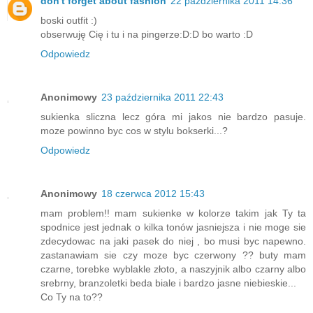
don't forget about fashion
22 października 2011 14:36
boski outfit :)
obserwuję Cię i tu i na pingerze:D:D bo warto :D
Odpowiedz
Anonimowy
23 października 2011 22:43
sukienka sliczna lecz góra mi jakos nie bardzo pasuje.
moze powinno byc cos w stylu bokserki...?
Odpowiedz
Anonimowy
18 czerwca 2012 15:43
mam problem!! mam sukienke w kolorze takim jak Ty ta
spodnice jest jednak o kilka tonów jasniejsza i nie moge sie
zdecydowac na jaki pasek do niej , bo musi byc napewno.
zastanawiam sie czy moze byc czerwony ?? buty mam
czarne, torebke wyblakle złoto, a naszyjnik albo czarny albo
srebrny, branzoletki beda biale i bardzo jasne niebieskie...
Co Ty na to??