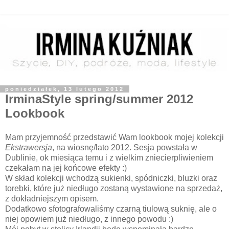
poniedziałek, 13 lutego 2012
IrminaStyle spring/summer 2012
Lookbook
Mam przyjemność przedstawić Wam lookbook mojej kolekcji
Ekstrawersja
, na wiosnę/lato 2012. Sesja powstała w
Dublinie, ok miesiąca temu i z wielkim zniecierpliwieniem
czekałam na jej końcowe efekty :)
W skład kolekcji wchodzą sukienki, spódniczki, bluzki oraz
torebki, które już niedługo zostaną wystawione na sprzedaż,
z dokładniejszym opisem.
Dodatkowo sfotografowaliśmy czarną tiulową suknię, ale o
niej opowiem już niedługo, z innego powodu :)