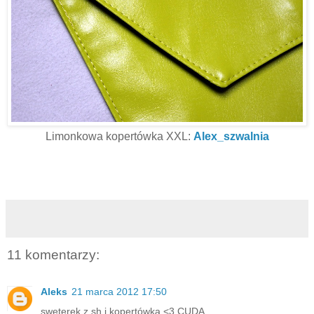
Limonkowa kopertówka XXL:
Alex_szwalnia
11 komentarzy:
Aleks
21 marca 2012 17:50
sweterek z sh i kopertówka <3 CUDA.