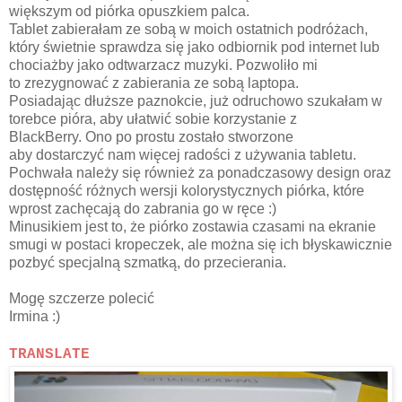
większym od piórka opuszkiem palca.
Tablet zabierałam ze sobą w moich ostatnich podróżach,
który świetnie sprawdza się jako odbiornik pod internet lub
chociażby jako odtwarzacz muzyki. Pozwoliło mi
to zrezygnować z zabierania ze sobą laptopa.
Posiadając dłuższe paznokcie, już odruchowo szukałam w
torebce pióra, aby ułatwić sobie korzystanie z
BlackBerry. Ono po prostu zostało stworzone
aby dostarczyć nam więcej radości z używania tabletu.
Pochwała należy się również za ponadczasowy design oraz
dostępność różnych wersji kolorystycznych piórka, które
wprost zachęcają do zabrania go w ręce :)
Minusikiem jest to, że piórko zostawia czasami na ekranie
smugi w postaci kropeczek, ale można się ich błyskawicznie
pozbyć specjalną szmatką, do przecierania.
Mogę szczerze polecić
Irmina :)
TRANSLATE