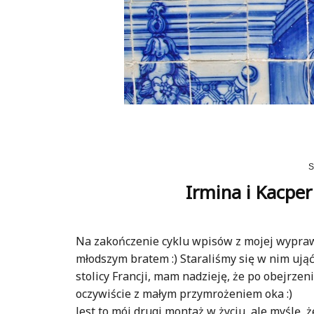
Irmina i Kacper
Na zakończenie cyklu wpisów z mojej wyprawy
młodszym bratem :) Staraliśmy się w nim ująć 
stolicy Francji, mam nadzieję, że po obejrzen
oczywiście z małym przymrożeniem oka :)
Jest to mój drugi montaż w życiu, ale myślę, 