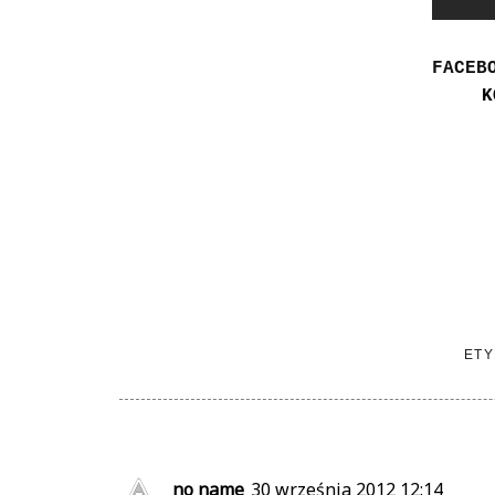
FACEB
K
ETY
no name
30 września 2012 12:14