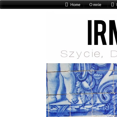
Home
O mnie