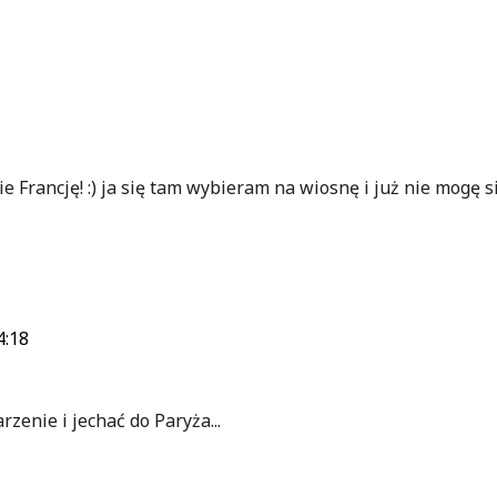
e Francję! :) ja się tam wybieram na wiosnę i już nie mogę si
4:18
enie i jechać do Paryża...