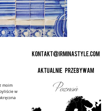
 z moim
byliście w
nakręcona