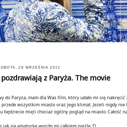
SOBOTA, 29 WRZEŚNIA 2012
 pozdrawiają z Paryża. The movie
 do Paryża, mam dla Was film, który udało mi się nakręcić
przede wszystkim miasto oraz jego klimat. Jeżeli nigdy nie 
iu będziecie mięli chociaż ogólny pogląd na miasto. Całość 
że jak na amatorkę wyszło mi całkiem nieźle :D