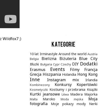
.
 z
Wildfox7
;)
10 lat Irminastyle
Around the world
Austria
Bielizna
Biżuteria
Blue City
Belgia
Dodatki
DIY
Bluzki
Bułgaria
Cypr
Czechy
Events
Erasmus
Filmy
Francja
Grecja
Hiszpania
Hong Kong
Holandia
Inne
Instagram mix
Irlandia
Konkursy
Kopertówki
Kombinezony
Kostiumy i przebrania
Książki
Kosmetyczki
Kurtki jeansowe
Madera
Majorka
Litwa
Moja
Maroko
Malta
Moda męska
fotografia
Moje pokazy mody
Nerki