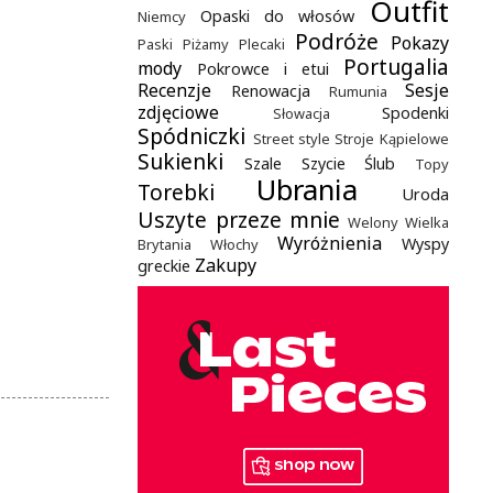
Outfit
Opaski do włosów
Niemcy
Podróże
Pokazy
Paski
Piżamy
Plecaki
Portugalia
mody
Pokrowce i etui
Recenzje
Sesje
Renowacja
Rumunia
zdjęciowe
Spodenki
Słowacja
Spódniczki
Street style
Stroje Kąpielowe
Sukienki
Szale
Szycie
Ślub
Topy
Ubrania
Torebki
Uroda
Uszyte przeze mnie
Welony
Wielka
Wyróżnienia
Wyspy
Brytania
Włochy
Zakupy
greckie