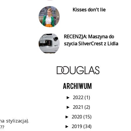
Kisses don't lie
RECENZJA: Maszyna do
szycia SilverCrest z Lidla
2022
(1)
►
2021
(2)
►
2020
(15)
►
a stylizacja).
2019
(34)
??
►