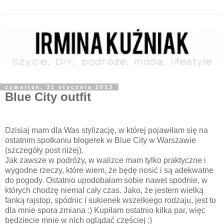
czwartek, 31 stycznia 2013
Blue City outfit
Dzisiaj mam dla Was stylizację, w której pojawiłam się na
ostatnim spotkaniu blogerek w Blue City w Warszawie
(szczegóły post niżej).
Jak zawsze w podróży, w walizce mam tylko praktyczne i
wygodne rzeczy, które wiem, że będę nosić i są adekwatne
do pogody. Ostatnio upodobałam sobie nawet spodnie, w
których chodzę niemal cały czas. Jako, że jestem wielką
fanką rajstop, spódnic i sukienek wszelkiego rodzaju, jest to
dla mnie spora zmiana :) Kupiłam ostatnio kilka par, więc
będziecie mnie w nich oglądać częściej :)