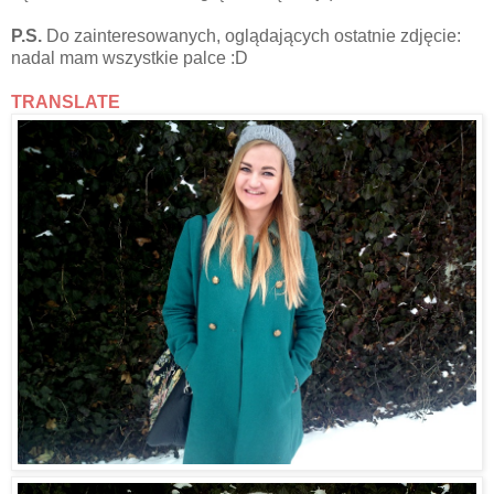
P.S.
Do zainteresowanych, oglądających ostatnie zdjęcie:
nadal mam wszystkie palce :D
TRANSLATE