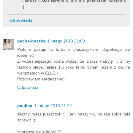
Garnier Color Naturals, ale nie pamiętam odcienia
:)
Odpowiedz
bacha-baszka
1 lutego 2013 21:09
Pięknie pasuje ta torba z płaszczykiem, dopełniają się
idealnie:)
Z wcześniejszego posta widzę, że znasz Patryję T. z my
fashion place, jakieś 1,5 roku temu byłam razem z nią na
warsztatach w ELLE:)
Pozdrawiam serdecznie:)
Odpowiedz
paulina
1 lutego 2013 21:22
śliczny masz płaszczyk :) i ten naszyjnik, muszę sobie taki
sprawić :)
zapraszam do siebie ^^