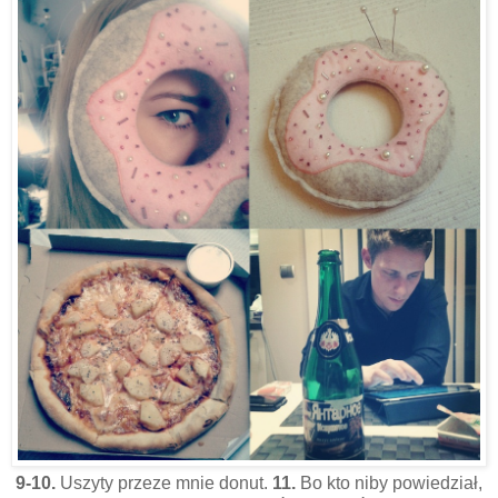
9-10.
Uszyty przeze mnie donut.
11.
Bo kto niby powiedział,