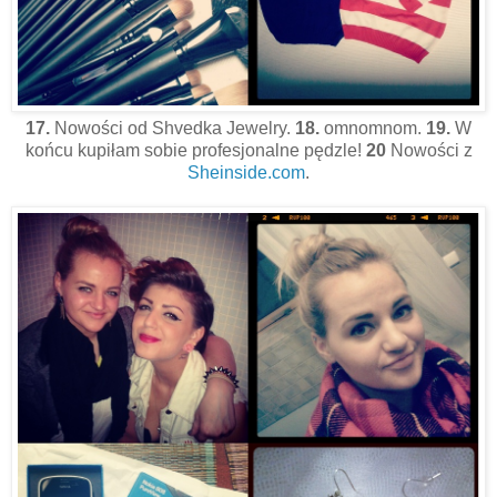
17.
Nowości od Shvedka Jewelry.
18.
omnomnom.
19.
W
końcu kupiłam sobie profesjonalne pędzle!
20
Nowości z
Sheinside.com
.