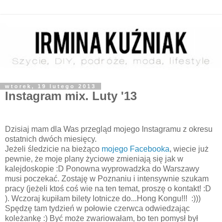
wtorek, 19 lutego 2013
Instagram mix. Luty '13
Dzisiaj mam dla Was przegląd mojego Instagramu z okresu
ostatnich dwóch miesięcy.
Jeżeli śledzicie na bieżąco
mojego Facebooka
, wiecie już
pewnie, że moje plany życiowe zmieniają się jak w
kalejdoskopie :D Ponowna wyprowadzka do Warszawy
musi poczekać. Zostaję w Poznaniu i intensywnie szukam
pracy (jeżeli ktoś coś wie na ten temat, proszę o kontakt! :D
). Wczoraj kupiłam bilety lotnicze do...Hong Kongu!!! :)))
Spędzę tam tydzień w połowie czerwca odwiedzając
koleżankę :) Być może zwariowałam, bo ten pomysł był