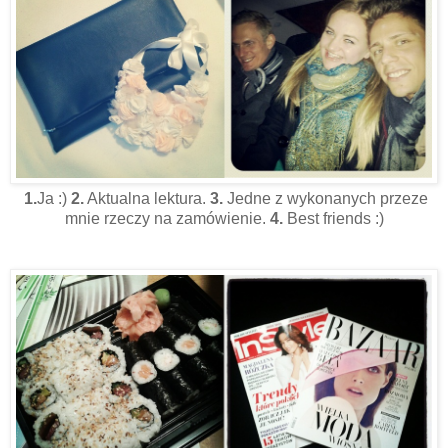
1.
Ja :)
2.
Aktualna lektura.
3.
Jedne z wykonanych przeze
mnie rzeczy na zamówienie.
4.
Best friends :)