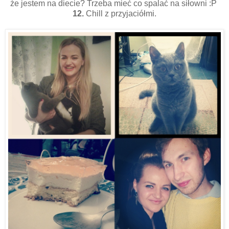
że jestem na diecie? Trzeba mieć co spalać na siłowni :P
12.
Chill z przyjaciółmi.