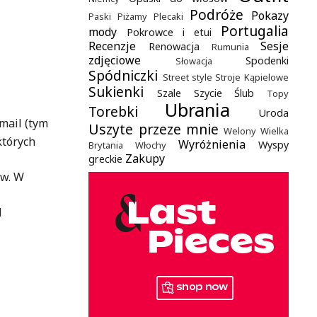
Podróże
Pokazy
Paski
Piżamy
Plecaki
Portugalia
mody
Pokrowce i etui
Recenzje
Sesje
Renowacja
Rumunia
zdjęciowe
Spodenki
Słowacja
Spódniczki
Street style
Stroje Kąpielowe
Sukienki
Szale
Szycie
Ślub
Topy
Ubrania
Torebki
Uroda
mail (tym
Uszyte przeze mnie
Welony
Wielka
których
Wyróżnienia
Wyspy
Brytania
Włochy
Zakupy
greckie
ów. W
d