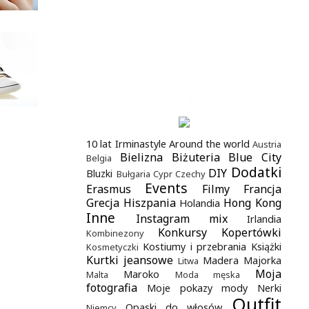
.
10 lat Irminastyle
Around the world
Austria
Bielizna
Biżuteria
Blue City
Belgia
Dodatki
DIY
Bluzki
Bułgaria
Cypr
Czechy
Events
Erasmus
Filmy
Francja
Grecja
Hiszpania
Hong Kong
Holandia
Inne
Instagram mix
Irlandia
Konkursy
Kopertówki
Kombinezony
Kostiumy i przebrania
Książki
Kosmetyczki
Kurtki jeansowe
Madera
Majorka
Litwa
Moja
Maroko
Malta
Moda męska
fotografia
Moje pokazy mody
Nerki
Outfit
Opaski do włosów
Niemcy