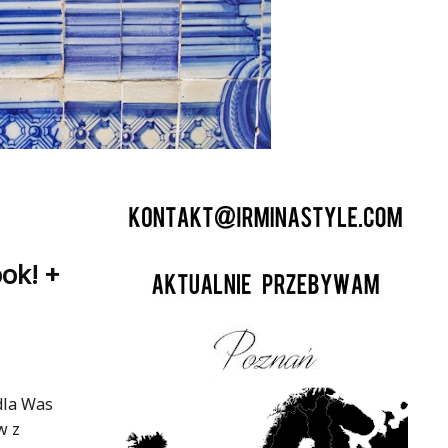
ok! +
dla Was
w z