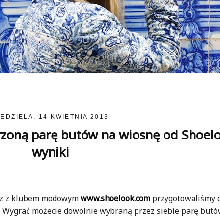
IEDZIELA, 14 KWIETNIA 2013
oną parę butów na wiosnę od Shoelo
wyniki
raz z klubem modowym
www.shoelook.com
przygotowaliśmy 
 Wygrać możecie dowolnie wybraną przez siebie parę butó