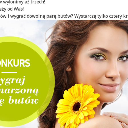
 wyłonimy aż trzech!
leży od Was!
wców i wygrać dowolną parę butów? Wystarczą tylko cztery kr