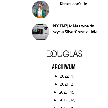
Kisses don't lie
RECENZJA: Maszyna do
szycia SilverCrest z Lidla
2022
(1)
►
2021
(2)
►
2020
(15)
►
2019
(34)
►