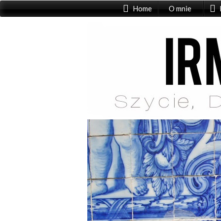
Home
O mnie