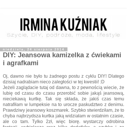
niedziela, 24 sierpnia 2014
DIY: Jeansowa kamizelka z ćwiekami
i agrafkami
Oj, dawno nie było tu żadnego postu z cyklu DIY! Dlatego
dzisiaj nadrabiam nieco zaległości w tej kwestii! :D
Jeżeli zaglądacie tutaj od dawna, to z pewnością wiecie, że
lubię od czasu do czasu przerobić sobie jakąś jeansową,
nieciekawą kurtkę. Tak się składa, że jakiś czas temu
natrafiłam w lumpeksie na to urocze paskudztwo z denimu.
Prawdziwy jeansowy koszmarek. Szybko stwierdziłam, że to
chyba najbrzydsza kurtka jaką widziałam w ostatnim czasie,
ale co tam. Tylko 2zł, więc biorę. wystarczy odrobina