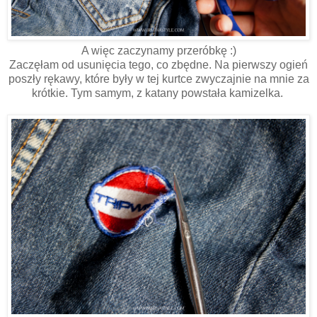
A więc zaczynamy przeróbkę :)
Zaczęłam od usunięcia tego, co zbędne. Na pierwszy ogień
poszły rękawy, które były w tej kurtce zwyczajnie na mnie za
krótkie. Tym samym, z katany powstała kamizelka.