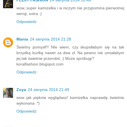
FLEXY FASHION
24 sierpnia 2014 18:46
wow, super kamizelka i w niczym nie przypomina pierwotnej
wersji, extra :)
Odpowiedz
Mania
24 sierpnia 2014 21:28
Świetny pomysł!!! NIe wiem, czy skupsiłabym się na tak
brzydką kurtkę nawet za dwa zł. Na pewno nie umiałabym
jej tak świetnie przerobić ;) Może spróbuję?
koralfashion.blogspot.com
Odpowiedz
Zoya
24 sierpnia 2014 21:49
wow jak pięknie wyglądasz! kamizelka naprawdę świetnie
wykonana :*)
Odpowiedz