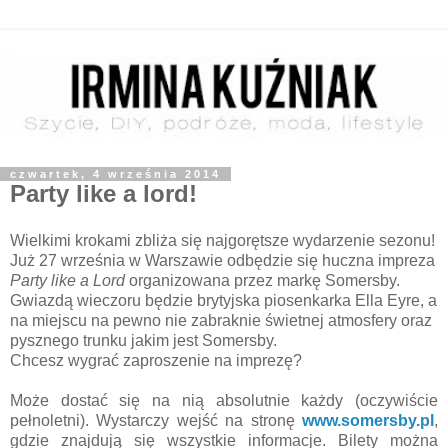
czwartek, 4 września 2014
Party like a lord!
Wielkimi krokami zbliża się najgorętsze wydarzenie sezonu!
Już 27 września w Warszawie odbędzie się huczna impreza
Party like a Lord
organizowana przez markę Somersby.
Gwiazdą wieczoru będzie brytyjska piosenkarka Ella Eyre, a
na miejscu na pewno nie zabraknie świetnej atmosfery oraz
pysznego trunku jakim jest Somersby.
Chcesz wygrać zaproszenie na imprezę?
Może dostać się na nią absolutnie każdy (oczywiście
pełnoletni). Wystarczy wejść na stronę
www.somersby.pl
,
gdzie znajdują się wszystkie informacje. Bilety można