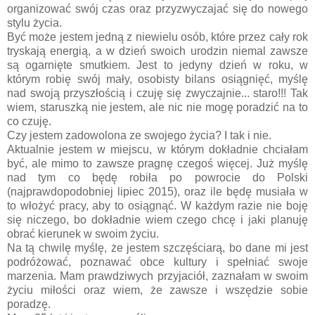
organizować swój czas oraz przyzwyczajać się do nowego
stylu życia.
Być może jestem jedną z niewielu osób, które przez cały rok
tryskają energią, a w dzień swoich urodzin niemal zawsze
są ogarnięte smutkiem. Jest to jedyny dzień w roku, w
którym robię swój mały, osobisty bilans osiągnięć, myślę
nad swoją przyszłością i czuję się zwyczajnie... staro!!! Tak
wiem, staruszką nie jestem, ale nic nie mogę poradzić na to
co czuję.
Czy jestem zadowolona ze swojego życia? I tak i nie.
Aktualnie jestem w miejscu, w którym dokładnie chciałam
być, ale mimo to zawsze pragnę czegoś więcej. Już myślę
nad tym co będę robiła po powrocie do Polski
(najprawdopodobniej lipiec 2015), oraz ile będę musiała w
to włożyć pracy, aby to osiągnąć. W każdym razie nie boję
się niczego, bo dokładnie wiem czego chcę i jaki planuję
obrać kierunek w swoim życiu.
Na tą chwilę myślę, że jestem szczęściarą, bo dane mi jest
podróżować, poznawać obce kultury i spełniać swoje
marzenia. Mam prawdziwych przyjaciół, zaznałam w swoim
życiu miłości oraz wiem, że zawsze i wszędzie sobie
poradzę.