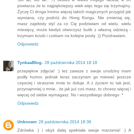
powtarza że to najpiękniejszy wiek więc tego się trzymajmy.
Życzę Ci droga Irmino więcej takich magicznych przygód jak
wymiana, czy podróż do Hong Kongu. Nie zmieniaj się,
masz zajebisty styl za co Cię podziwiam od wielu, wielu
miesięcy, może kiedyś otworzysz butik z własną odzieżą -
trzymam kciuki i czekam na kolejne posty :)) Pozdrawiam.
Odpowiedz
TynkaaBlog.
28 października 2014 18:18
przepiękne zdjęcia! :) też zawsze z swoje urodziny mam
podły humor, jednak teraz zaczynam go miewać jeszcze
częsciej i strasznie mnie to dołuje. A z życiem to tak jest,
przynajmniej u mnie.. że jak już coś masz, to chcesz więcej i
więcej od siebie wymagasz. No i wszystkiego dobrego :*
Odpowiedz
Unknown
28 października 2014 18:38
Zdrówka :) i obyś dalej spełniała swoje marzenia! :) A