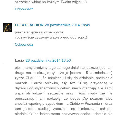
szczęście widać na każdym Twoim zdjęciu ;)
Odpowiedz
FLEXY FASHION
28 października 2014 18:49
piękne zdjęcia i śliczne widoki
i oczywiście życzymy wszystkiego dobrego :)
Odpowiedz
kasia
28 października 2014 18:53
ojej, mamy urodziny tego samego dnia! i to jeszcze i jedna, i
druga ma te okrągłe, tyle, że ja jestem o 5 lat młodsza :)
życzę Ci duuuuużo uśmiechu i siły do działania, spełniania
marzeń. i dużo zdrówka, siły, też Ci się przydadzą w
dążeniu do wyznaczonych celów. niech otaczają Cię sami
wspaniali ludzie i szczęście oraz miłość nigdy Cię nie
opuszczają. mam nadzieję, że kiedyś Cię poznam albo
chociaż wpadnę przypadkiem na Ciebie w Poznaniu (nieraz
tam jestem, studiuję zaocznie, no i mieszkam całkiem
niedaleko), bo jesteś mega pozytywną osobą - chętnie się