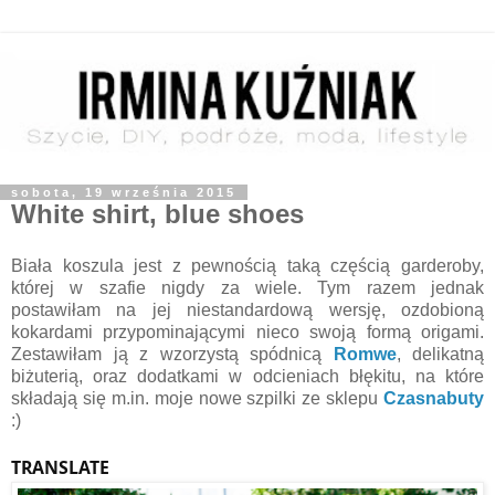
sobota, 19 września 2015
White shirt, blue shoes
Biała koszula jest z pewnością taką częścią garderoby,
której w szafie nigdy za wiele. Tym razem jednak
postawiłam na jej niestandardową wersję, ozdobioną
kokardami przypominającymi nieco swoją formą origami.
Zestawiłam ją z wzorzystą spódnicą
Romwe
, delikatną
biżuterią, oraz dodatkami w odcieniach błękitu, na które
składają się m.in. moje nowe szpilki ze sklepu
Czasnabuty
:)
TRANSLATE