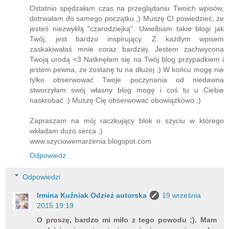
Ostatnio spędzałam czas na przeglądaniu Twoich wpisów,
dotrwałam do samego początku ;) Muszę CI powiedzieć, że
jesteś niezwykłą "czarodziejką". Uwielbiam takie blogi jak
Twój, jest bardzo inspirujący. Z każdym wpisem
zaskakiwałaś mnie coraz bardziej. Jestem zachwycona
Twoją urodą <3 Natknęłam się na Twój blog przypadkiem i
jestem pewna, że zostanę tu na dłużej ;) W końcu mogę nie
tylko obserwować Twoje poczynania od niedawna
stworzyłam swój własny blog mogę i coś tu u Ciebie
naskrobać :) Muszę Cię obserwować obowiązkowo ;)
Zapraszam na mój raczkujący blok o szyciu w którego
wkładam dużo serca ;)
www.szyciowemarzenia.blogspot.com
Odpowiedz
Odpowiedzi
Irmina Kuźniak Odzież autorska
19 września
2015 19:19
O proszę, bardzo mi miło z tego powodu ;). Mam