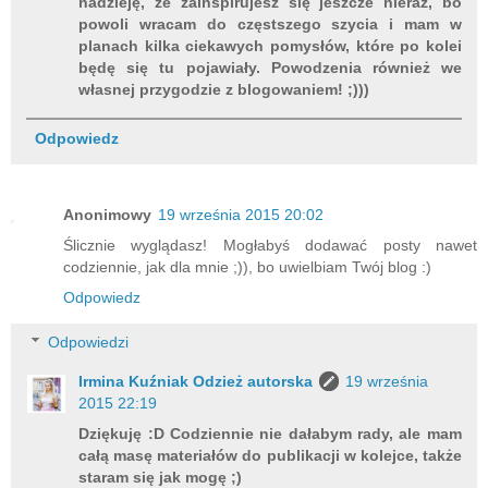
nadzieję, że zainspirujesz się jeszcze nieraz, bo
powoli wracam do częstszego szycia i mam w
planach kilka ciekawych pomysłów, które po kolei
będę się tu pojawiały. Powodzenia również we
własnej przygodzie z blogowaniem! ;)))
Odpowiedz
Anonimowy
19 września 2015 20:02
Ślicznie wyglądasz! Mogłabyś dodawać posty nawet
codziennie, jak dla mnie ;)), bo uwielbiam Twój blog :)
Odpowiedz
Odpowiedzi
Irmina Kuźniak Odzież autorska
19 września
2015 22:19
Dziękuję :D Codziennie nie dałabym rady, ale mam
całą masę materiałów do publikacji w kolejce, także
staram się jak mogę ;)