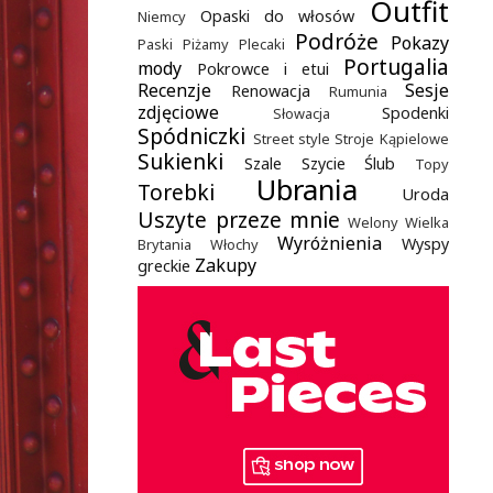
Outfit
Opaski do włosów
Niemcy
Podróże
Pokazy
Paski
Piżamy
Plecaki
Portugalia
mody
Pokrowce i etui
Recenzje
Sesje
Renowacja
Rumunia
zdjęciowe
Spodenki
Słowacja
Spódniczki
Street style
Stroje Kąpielowe
Sukienki
Szale
Szycie
Ślub
Topy
Ubrania
Torebki
Uroda
Uszyte przeze mnie
Welony
Wielka
Wyróżnienia
Wyspy
Brytania
Włochy
Zakupy
greckie