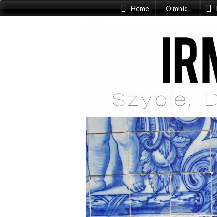
Home
O mnie