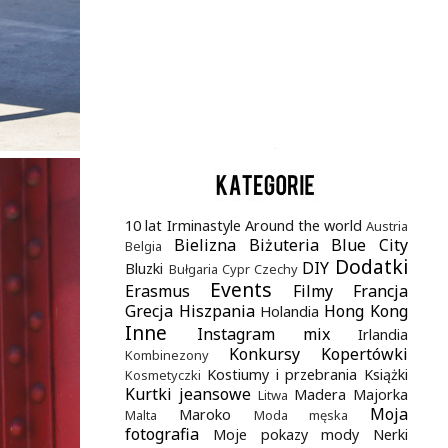
.
10 lat Irminastyle
Around the world
Austria
Bielizna
Biżuteria
Blue City
Belgia
Dodatki
DIY
Bluzki
Bułgaria
Cypr
Czechy
Events
Erasmus
Filmy
Francja
Grecja
Hiszpania
Hong Kong
Holandia
Inne
Instagram mix
Irlandia
Konkursy
Kopertówki
Kombinezony
Kostiumy i przebrania
Książki
Kosmetyczki
Kurtki jeansowe
Madera
Majorka
Litwa
Moja
Maroko
Malta
Moda męska
fotografia
Moje pokazy mody
Nerki