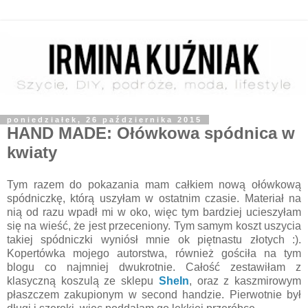
poniedziałek, 26 października 2015
HAND MADE: Ołówkowa spódnica w
kwiaty
Tym razem do pokazania mam całkiem nową ołówkową
spódniczkę, którą uszyłam w ostatnim czasie. Materiał na
nią od razu wpadł mi w oko, więc tym bardziej ucieszyłam
się na wieść, że jest przeceniony. Tym samym koszt uszycia
takiej spódniczki wyniósł mnie ok piętnastu złotych :).
Kopertówka mojego autorstwa, również gościła na tym
blogu co najmniej dwukrotnie. Całość zestawiłam z
klasyczną koszulą ze sklepu
SheIn
, oraz z kaszmirowym
płaszczem zakupionym w second handzie. Pierwotnie był