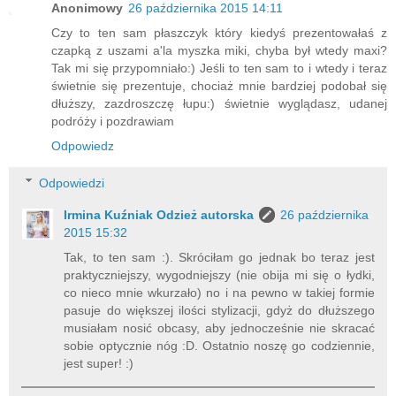
Anonimowy
26 października 2015 14:11
Czy to ten sam płaszczyk który kiedyś prezentowałaś z
czapką z uszami a'la myszka miki, chyba był wtedy maxi?
Tak mi się przypomniało:) Jeśli to ten sam to i wtedy i teraz
świetnie się prezentuje, chociaż mnie bardziej podobał się
dłuższy, zazdroszczę łupu:) świetnie wyglądasz, udanej
podróży i pozdrawiam
Odpowiedz
Odpowiedzi
Irmina Kuźniak Odzież autorska
26 października
2015 15:32
Tak, to ten sam :). Skróciłam go jednak bo teraz jest
praktyczniejszy, wygodniejszy (nie obija mi się o łydki,
co nieco mnie wkurzało) no i na pewno w takiej formie
pasuje do większej ilości stylizacji, gdyż do dłuższego
musiałam nosić obcasy, aby jednocześnie nie skracać
sobie optycznie nóg :D. Ostatnio noszę go codziennie,
jest super! :)