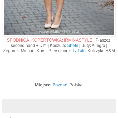
SPÓDNICA, KOPERTÓWKA: IRMINASTYLE
| Płaszcz:
second hand + DIY | Koszula:
SheIn
| Buty: Allegro |
Zegarek: Michael Kors | Pierścionek:
LaTuli
| Kolczyki: H&M
Miejsce:
Poznań
. Polska.