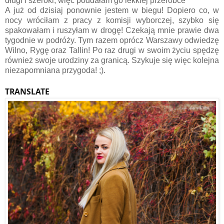
długi i szeroki, więc poddałam go lekkiej przeróbce
A już od dzisiaj ponownie jestem w biegu! Dopiero co, w
nocy wróciłam z pracy z komisji wyborczej, szybko się
spakowałam i ruszyłam w drogę! Czekają mnie prawie dwa
tygodnie w podróży. Tym razem oprócz Warszawy odwiedzę
Wilno, Rygę oraz Tallin! Po raz drugi w swoim życiu spędzę
również swoje urodziny za granicą. Szykuje się więc kolejna
niezapomniana przygoda! ;).
TRANSLATE