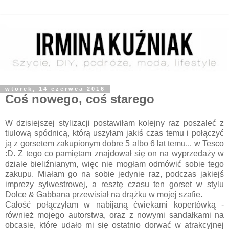
wtorek, 14 czerwca 2016
Coś nowego, coś starego
W dzisiejszej stylizacji postawiłam kolejny raz poszaleć z
tiulową spódnicą, którą uszyłam jakiś czas temu i połączyć
ją z gorsetem zakupionym dobre 5 albo 6 lat temu... w Tesco
:D. Z tego co pamiętam znajdował się on na wyprzedaży w
dziale bieliźnianym, więc nie mogłam odmówić sobie tego
zakupu. Miałam go na sobie jedynie raz, podczas jakiejś
imprezy sylwestrowej, a resztę czasu ten gorset w stylu
Dolce & Gabbana przewisiał na drążku w mojej szafie.
Całość połączyłam w nabijaną ćwiekami kopertówką -
również mojego autorstwa, oraz z nowymi sandałkami na
obcasie, które udało mi się ostatnio dorwać w atrakcyjnej