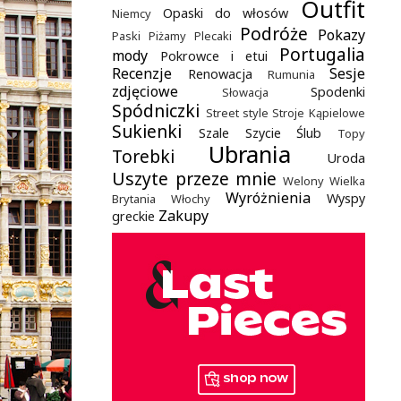
Outfit
Opaski do włosów
Niemcy
Podróże
Pokazy
Paski
Piżamy
Plecaki
Portugalia
mody
Pokrowce i etui
Recenzje
Sesje
Renowacja
Rumunia
zdjęciowe
Spodenki
Słowacja
Spódniczki
Street style
Stroje Kąpielowe
Sukienki
Szale
Szycie
Ślub
Topy
Ubrania
Torebki
Uroda
Uszyte przeze mnie
Welony
Wielka
Wyróżnienia
Wyspy
Brytania
Włochy
Zakupy
greckie