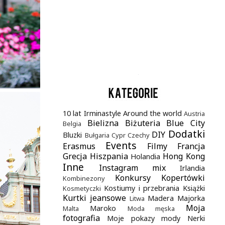
.
10 lat Irminastyle
Around the world
Austria
Bielizna
Biżuteria
Blue City
Belgia
Dodatki
DIY
Bluzki
Bułgaria
Cypr
Czechy
Events
Erasmus
Filmy
Francja
Grecja
Hiszpania
Hong Kong
Holandia
Inne
Instagram mix
Irlandia
Konkursy
Kopertówki
Kombinezony
Kostiumy i przebrania
Książki
Kosmetyczki
Kurtki jeansowe
Madera
Majorka
Litwa
Moja
Maroko
Malta
Moda męska
fotografia
Moje pokazy mody
Nerki