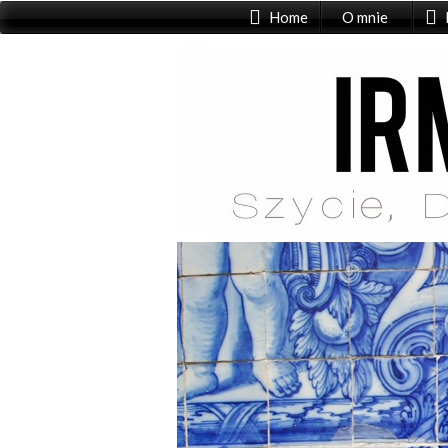
Home
O mnie