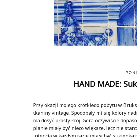
PONI
HAND MADE: Sukie
Przy okazji mojego krótkiego pobytu w Bruks
tkaniny vintage. Spodobały mi się kolory na
ma dosyć prosty krój. Góra oczywiście dopas
planie miały być nieco większe, lecz nie starczy
Intencją w każdym razie miała być sukienka p