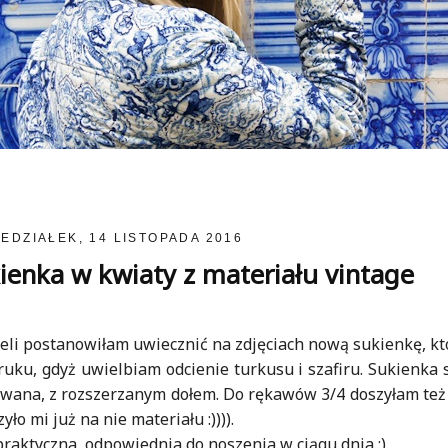
EDZIAŁEK, 14 LISTOPADA 2016
nka w kwiaty z materiału vintage
eli postanowiłam uwiecznić na zdjęciach nową sukienkę, kt
druku, gdyż uwielbiam odcienie turkusu i szafiru. Sukienka
owana, z rozszerzanym dołem. Do rękawów 3/4 doszyłam też 
ło mi już na nie materiału :)))).
raktyczna, odpowiednia do noszenia w ciągu dnia :).