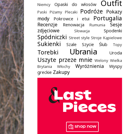
Outfit
Opaski do włosów
Niemcy
Podróże
Pokazy
Paski
Piżamy
Plecaki
Portugalia
mody
Pokrowce i etui
Recenzje
Sesje
Renowacja
Rumunia
zdjęciowe
Spodenki
Słowacja
Spódniczki
Street style
Stroje Kąpielowe
Sukienki
Szale
Szycie
Ślub
Topy
Ubrania
Torebki
Uroda
Uszyte przeze mnie
Welony
Wielka
Wyróżnienia
Wyspy
Brytania
Włochy
Zakupy
greckie