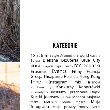
.
10 lat Irminastyle
Around the world
Austria
Bielizna
Biżuteria
Blue City
Belgia
Dodatki
DIY
Bluzki
Bułgaria
Cypr
Czechy
Events
Erasmus
Filmy
Francja
Grecja
Hiszpania
Hong Kong
Holandia
Inne
Instagram mix
Irlandia
Konkursy
Kopertówki
Kombinezony
Kostiumy i przebrania
Książki
Kosmetyczki
Kurtki jeansowe
Madera
Majorka
Litwa
Moja
Maroko
Malta
Moda męska
fotografia
Moje pokazy mody
Nerki