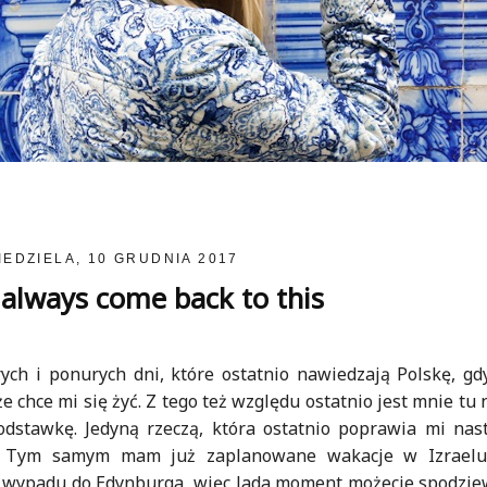
IEDZIELA, 10 GRUDNIA 2017
always come back to this
rych i ponurych dni, które ostatnio nawiedzają Polskę, gd
e chce mi się żyć. Z tego też względu ostatnio jest mnie tu 
odstawkę. Jedyną rzeczą, która ostatnio poprawia mi nas
ce. Tym samym mam już zaplanowane wakacje w Izraelu
o wypadu do Edynburga, więc lada moment możecie spodzie