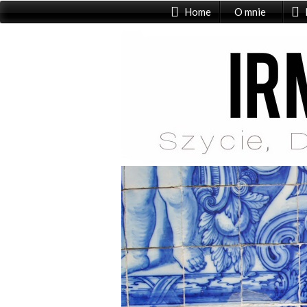
Home
O mnie