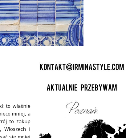
yż to właśnie
nieco mniej, a
trój to zakup
, Włoszech i
wać się mojej