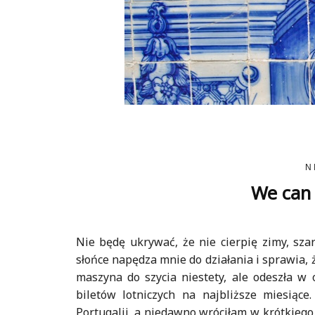
N
We can 
Nie będę ukrywać, że nie cierpię zimy, sza
słońce napędza mnie do działania i sprawia, ż
maszyna do szycia niestety, ale odeszła w 
biletów lotniczych na najbliższe miesią
Portugalii, a niedawno wróciłam w krótkieg